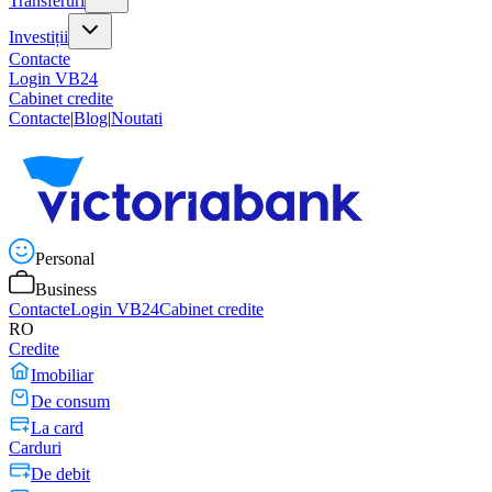
Transferuri
Investiții
Contacte
Login VB24
Cabinet credite
Contacte
|
Blog
|
Noutati
Personal
Business
Contacte
Login VB24
Cabinet credite
RO
Credite
Imobiliar
De consum
La card
Carduri
De debit