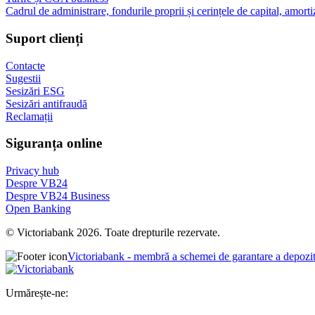
Cadrul de administrare, fondurile proprii și cerințele de capital, amorti
Suport clienți
Contacte
Sugestii
Sesizări ESG
Sesizări antifraudă
Reclamații
Siguranța online
Privacy hub
Despre VB24
Despre VB24 Business
Open Banking
© Victoriabank 2026. Toate drepturile rezervate.
Victoriabank - membră a schemei de garantare a depozi
Urmărește-ne: