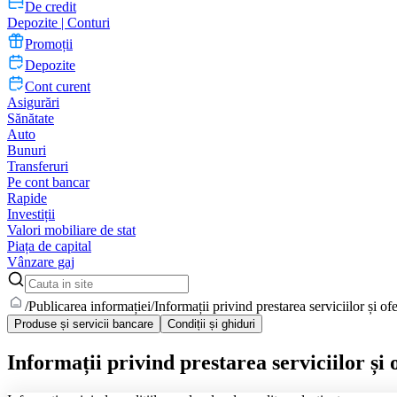
De credit
Depozite | Conturi
Promoții
Depozite
Cont curent
Asigurări
Sănătate
Auto
Bunuri
Transferuri
Pe cont bancar
Rapide
Investiții
Valori mobiliare de stat
Piața de capital
Vânzare gaj
/
Publicarea informației
/
Informații privind prestarea serviciilor și o
Produse și servicii bancare
Condiții și ghiduri
Informații privind prestarea serviciilor și