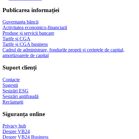
Publicarea informației
Guvernanța băncii
Activitatea economico-financiară
Produse și servicii bancare
Tarife și CGA
Tarife și CGA business
Cadrul de administrare, fondurile proprii și cerințele de capital,
amortizoarele de capital
Suport clienți
Contacte
Sugestii
Sesizări ESG
Sesizări antifraudă
Reclamații
Siguranța online
Privacy hub
Despre VB24
Despre VB24 Business