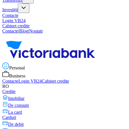
Transferuri
Investiții
Contacte
Login VB24
Cabinet credite
Contacte
|
Blog
|
Noutati
Personal
Business
Contacte
Login VB24
Cabinet credite
RO
Credite
Imobiliar
De consum
La card
Carduri
De debit