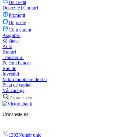
De credit
Depozite | Conturi
Promoții
Depozite
Cont curent
Asigurări
Sănătate
Auto
Bunuri
Transferuri
Pe cont bancar
Rapide
Investiții
Valori mobiliare de stat
Piața de capital
Vânzare gaj
Urmărește-ne:
1303
Număr unic