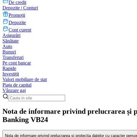
De credit
Depozite | Conturi
Promoții
Depozite
Cont curent
Asigurări
Sănătate
Auto
Bunuri
Transferuri
Pe cont bancar
Rapide
Investiții
Valori mobiliare de stat
Piața de capital
Vânzare gaj
Nota de informare privind prelucrarea și pr
Banking VB24
Nota de informare privind prelucrarea și protecția datelor cu caracter perso