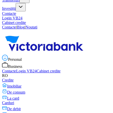
Transferuri
Investiții
Contacte
Login VB24
Cabinet credite
Contacte
|
Blog
|
Noutati
Personal
Business
Contacte
Login VB24
Cabinet credite
RO
Credite
Imobiliar
De consum
La card
Carduri
De debit