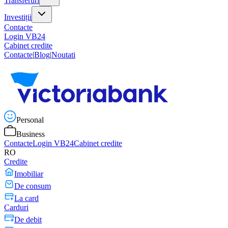
Transferuri
Investiții
Contacte
Login VB24
Cabinet credite
Contacte
|
Blog
|
Noutati
Personal
Business
Contacte
Login VB24
Cabinet credite
RO
Credite
Imobiliar
De consum
La card
Carduri
De debit