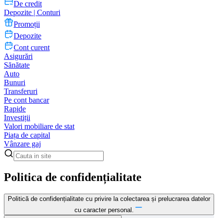
De credit
Depozite | Conturi
Promoții
Depozite
Cont curent
Asigurări
Sănătate
Auto
Bunuri
Transferuri
Pe cont bancar
Rapide
Investiții
Valori mobiliare de stat
Piața de capital
Vânzare gaj
Politica de confidențialitate
Politică de confidențialitate cu privire la colectarea și prelucrarea datelor
cu caracter personal.