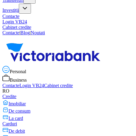
Transferuri
Investiții
Contacte
Login VB24
Cabinet credite
Contacte
|
Blog
|
Noutati
Personal
Business
Contacte
Login VB24
Cabinet credite
RO
Credite
Imobiliar
De consum
La card
Carduri
De debit