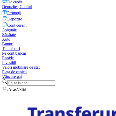
De credit
Depozite | Conturi
Promoții
Depozite
Cont curent
Asigurări
Sănătate
Auto
Bunuri
Transferuri
Pe cont bancar
Rapide
Investiții
Valori mobiliare de stat
Piața de capital
Vânzare gaj
/
Acasă
/
Stiri