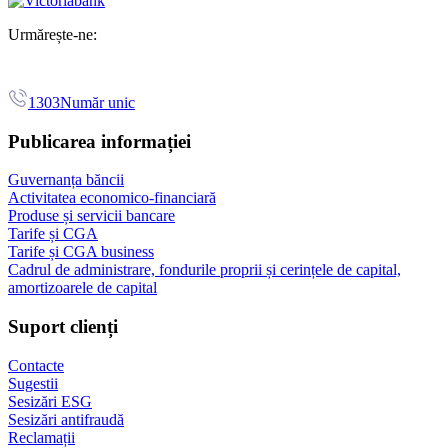
Urmărește-ne:
1303
Număr unic
Publicarea informației
Guvernanța băncii
Activitatea economico-financiară
Produse și servicii bancare
Tarife și CGA
Tarife și CGA business
Cadrul de administrare, fondurile proprii și cerințele de capital,
amortizoarele de capital
Suport clienți
Contacte
Sugestii
Sesizări ESG
Sesizări antifraudă
Reclamații