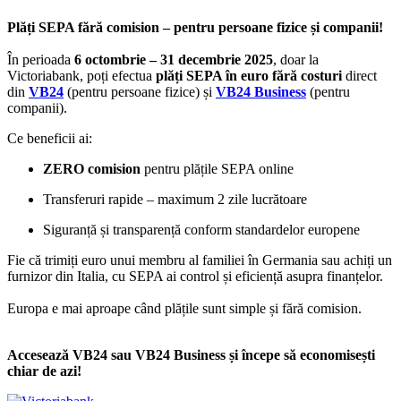
Plăți SEPA fără comision – pentru persoane fizice și companii!
În perioada
6 octombrie – 31 decembrie 2025
, doar la
Victoriabank, poți efectua
plăți SEPA în euro fără costuri
direct
din
VB24
(pentru persoane fizice) și
VB24 Business
(pentru
companii).
Ce beneficii ai:
ZERO comision
pentru plățile SEPA online
Transferuri rapide – maximum 2 zile lucrătoare
Siguranță și transparență conform standardelor europene
Fie că trimiți euro unui membru al familiei în Germania sau achiți un
furnizor din Italia, cu SEPA ai control și eficiență asupra finanțelor.
Europa e mai aproape când plățile sunt simple și fără comision.
Accesează VB24 sau VB24 Business și începe să economisești
chiar de azi!