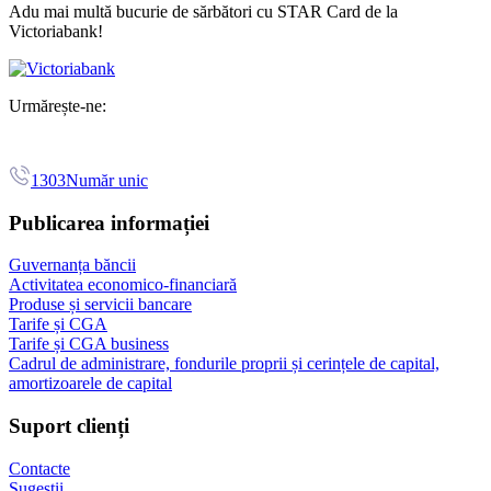
Adu mai multă bucurie de sărbători cu STAR Card de la
Victoriabank!
Urmărește-ne:
1303
Număr unic
Publicarea informației
Guvernanța băncii
Activitatea economico-financiară
Produse și servicii bancare
Tarife și CGA
Tarife și CGA business
Cadrul de administrare, fondurile proprii și cerințele de capital,
amortizoarele de capital
Suport clienți
Contacte
Sugestii