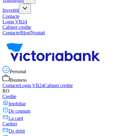
Transferuri
Investiții
Contacte
Login VB24
Cabinet credite
Contacte
|
Blog
|
Noutati
Personal
Business
Contacte
Login VB24
Cabinet credite
RO
Credite
Imobiliar
De consum
La card
Carduri
De debit