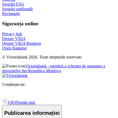
Sesizări ESG
Sesizări antifraudă
Reclamații
Siguranța online
Privacy hub
Despre VB24
Despre VB24 Business
Open Banking
© Victoriabank 2026. Toate drepturile rezervate.
Victoriabank - membră a schemei de garantare a
depozitelor din Republica Moldova
Urmărește-ne:
1303
Număr unic
Publicarea informației