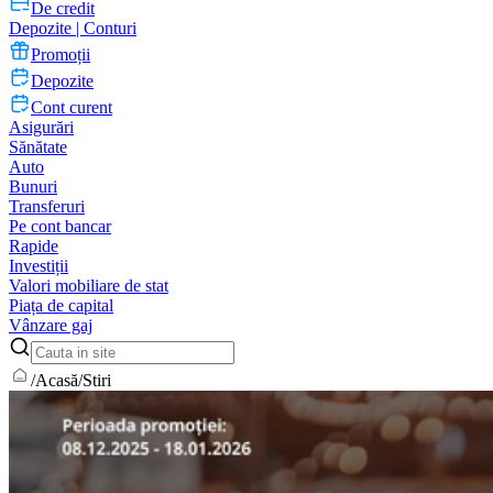
De credit
Depozite | Conturi
Promoții
Depozite
Cont curent
Asigurări
Sănătate
Auto
Bunuri
Transferuri
Pe cont bancar
Rapide
Investiții
Valori mobiliare de stat
Piața de capital
Vânzare gaj
/
Acasă
/
Stiri