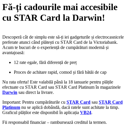
Fă-ți cadourile mai accesibile
cu STAR Card la Darwin!
Descoperă cât de simplu este să-ți iei gadgeturile și electrocasnicele
preferate atunci când plătești cu STAR Card de la Victoriabank.
Acum te bucuri de o experiență de cumpărături modernă și
avantajoasă:
12 rate egale, fără diferență de preț
Proces de achitare rapid, comod și fără bătăi de cap
Nu rata oferta! Este valabilă până la 18 ianuarie pentru plățile
efectuate cu STAR Card sau STAR Card Platinum în magazinele
Darwin
sau direct la livrare.
Important: Pentru cumpărăturile cu
STAR Card
sau
STAR Card
Platinum
nu se aplică dobândă, dacă ratele sunt achitate la timp.
Graficul plăților este disponibil în aplicația
VB24
.
Fii responsabil financiar – rambursează creditul la termen.