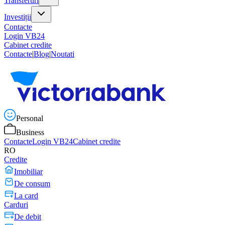
Transferuri
Investiții
Contacte
Login VB24
Cabinet credite
Contacte
|
Blog
|
Noutati
Personal
Business
Contacte
Login VB24
Cabinet credite
RO
Credite
Imobiliar
De consum
La card
Carduri
De debit