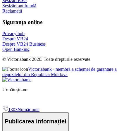
Sesizări ESG
Sesizări antifraudă
Reclamații
Siguranța online
Privacy hub
Despre VB24
Despre VB24 Business
Open Banking
© Victoriabank 2026. Toate drepturile rezervate.
Victoriabank - membră a schemei de garantare a
depozitelor din Republica Moldova
Urmărește-ne:
1303
Număr unic
Publicarea informației