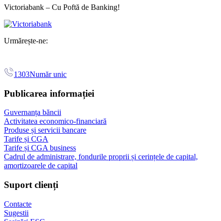
Victoriabank – Cu Poftă de Banking!
Urmărește-ne:
1303
Număr unic
Publicarea informației
Guvernanța băncii
Activitatea economico-financiară
Produse și servicii bancare
Tarife și CGA
Tarife și CGA business
Cadrul de administrare, fondurile proprii și cerințele de capital,
amortizoarele de capital
Suport clienți
Contacte
Sugestii