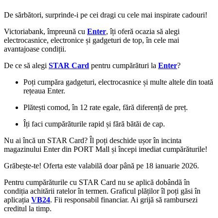
De sărbători, surprinde-i pe cei dragi cu cele mai inspirate cadouri!
Victoriabank, împreună cu
Enter
, îți oferă ocazia să alegi
electrocasnice, electronice și gadgeturi de top, în cele mai
avantajoase condiții.
De ce să alegi
STAR Card
pentru cumpărături la
Enter
?
Poți cumpăra gadgeturi, electrocasnice și multe altele din toată
rețeaua Enter.
Plătești comod, în 12 rate egale, fără diferență de preț.
Îți faci cumpărăturile rapid și fără bătăi de cap.
Nu ai încă un STAR Card? Îl poți deschide ușor în incinta
magazinului Enter din PORT Mall și începi imediat cumpărăturile!
Grăbește-te! Oferta este valabilă doar până pe 18 ianuarie 2026.
Pentru cumpărăturile cu STAR Card nu se aplică dobândă în
condiția achitării ratelor în termen. Graficul plăților îl poți găsi în
aplicația
VB24
. Fii responsabil financiar. Ai grijă să rambursezi
creditul la timp.