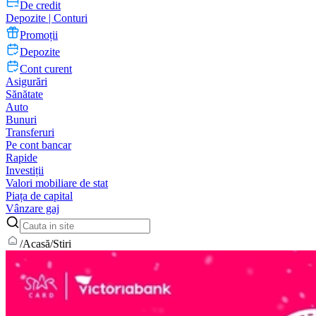
De credit
Depozite | Conturi
Promoții
Depozite
Cont curent
Asigurări
Sănătate
Auto
Bunuri
Transferuri
Pe cont bancar
Rapide
Investiții
Valori mobiliare de stat
Piața de capital
Vânzare gaj
/
Acasă
/
Stiri