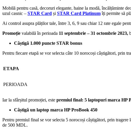
Mobilă pentru casă, decoruri elegante, haine la modă, încălțăminte deos
uzul casnic –
STAR Card
și
STAR Card Platinum
îți permite să p
Ai control asupra plăților tale, între 3, 6, 9 sau chiar 12 rate egale pent
Promoție
valabilă în perioada
11 septembrie – 31 octombrie 2023,
b
Câștigă 1.000 puncte STAR bonus
Pentru fiecare etapă se vor selecta câte 10 norocoși câștigători, prin tr
ETAPA
PERIOADA
Iar la sfârșitul promoției, este
premiul final: 5 laptopuri marca HP
Câștigă un laptop marca HP ProBook 450
Pentru premiul final se vor selecta 5 norocoși câștigători, prin tragere 
de 500 MDL.