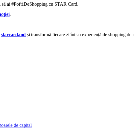
 și să ai #PoftăDeShopping cu STAR Card.
oției
.
e
starcard.md
și transformă fiecare zi într-o experiență de shopping de n
zoarele de capital