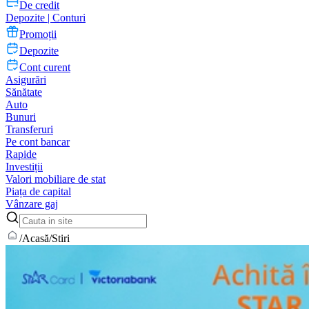
De credit
Depozite | Conturi
Promoții
Depozite
Cont curent
Asigurări
Sănătate
Auto
Bunuri
Transferuri
Pe cont bancar
Rapide
Investiții
Valori mobiliare de stat
Piața de capital
Vânzare gaj
/
Acasă
/
Stiri