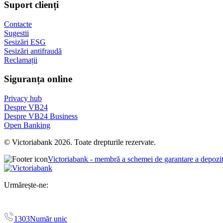
Suport clienți
Contacte
Sugestii
Sesizări ESG
Sesizări antifraudă
Reclamații
Siguranța online
Privacy hub
Despre VB24
Despre VB24 Business
Open Banking
© Victoriabank 2026. Toate drepturile rezervate.
Victoriabank - membră a schemei de garantare a depozi
Urmărește-ne:
1303
Număr unic