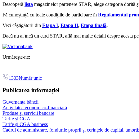
Descoperă
lista
magazinelor partenere STAR, alege categoria dorită
Fă cunoștință cu toate condițiile de participare în
Regulamentul prom
Vezi câștigătorii din
Etapa I
,
Etapa II
,
Etapa finală
.
Dacă nu ai încă un card STAR, află mai multe detalii despre acesta p
Urmărește-ne:
1303
Număr unic
Publicarea informației
Guvernanța băncii
Activitatea economico-financiară
Produse și servicii bancare
Tarife și CGA
Tarife și CGA business
Cadrul de administrare, fondurile proprii și cerințele de capital, amorti