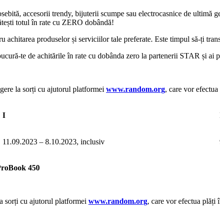
ebită, accesorii trendy, bijuterii scumpe sau electrocasnice de ultimă gen
lătești totul în rate cu ZERO dobândă!
ru achitarea produselor și serviciilor tale preferate. Este timpul să-ți tran
ucură-te de achitările în rate cu dobânda zero la partenerii STAR și ai p
agere la sorți cu ajutorul platformei
www.random.org
, care vor efectua
I
11.09.2023 – 8.10.2023, inclusiv
 ProBook 450
la sorți cu ajutorul platformei
www.random.org
, care vor efectua plăți