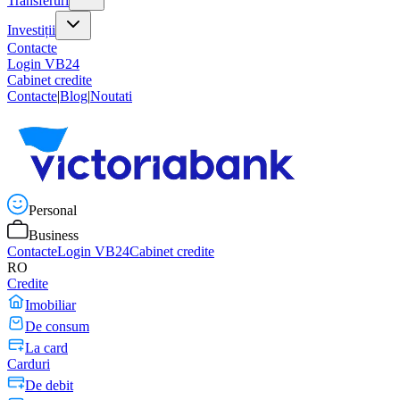
Transferuri
Investiții
Contacte
Login VB24
Cabinet credite
Contacte
|
Blog
|
Noutati
Personal
Business
Contacte
Login VB24
Cabinet credite
RO
Credite
Imobiliar
De consum
La card
Carduri
De debit