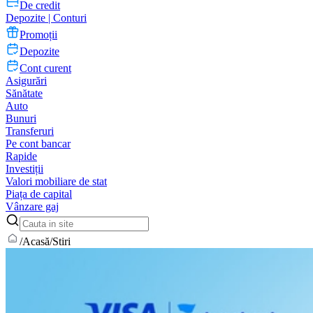
De credit
Depozite | Conturi
Promoții
Depozite
Cont curent
Asigurări
Sănătate
Auto
Bunuri
Transferuri
Pe cont bancar
Rapide
Investiții
Valori mobiliare de stat
Piața de capital
Vânzare gaj
/
Acasă
/
Stiri