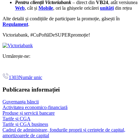
Pentru clienții Victoriabank
–
direct din
VB24
, atât versiunea
Web
, cât și
Mobile
, ori la ghișeele oricărei
unități
din rețea
Alte detalii și condițiile de participare la promoție, găsești în
Regulament
.
Victoriabank, #CuPoftăDeSUPERpromoție!
Urmărește-ne:
1303
Număr unic
Publicarea informației
Guvernanța băncii
Activitatea economico-financiară
Produse și servicii bancare
Tarife și CGA
Tarife și CGA business
Cadrul de administrare, fondurile proprii și cerințele de capital,
amortizoarele de capital