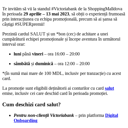
Te invităm să vii la standul #Victoriabank de la ShoppingMalldova
în perioada
29 aprilie – 13 mai 2023
, să obții o experiență frumoasă
prin interacțiunea cu echipa promoțională, precum să ai șansa să
câștigi #SUPERpremii!
Prezintă cardul SALUT și un *bon (cec) de achitare a unei
cumpărăturii echipei
promoționale și începe aventura
în următorul
interval orar:
luni
până
vineri
– ora 16:00 – 20:00
sâmbătă
și
duminică
– ora 12:00 – 20:00
*(în sumă mai mare de 100 MDL, inclusiv per tranzacție) cu acest
card.
La promoție sunt eligibili deținătorii ai conturilor cu card
salut
emise, inclusiv cei care deschid card în perioada promoției.
Cum deschizi card salut?
Pentru non-clienții Victoriabank
– prin platforma
Digital
Onboarding