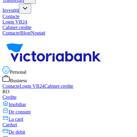
Transferuri
Investiții
Contacte
Login VB24
Cabinet credite
Contacte
|
Blog
|
Noutati
Personal
Business
Contacte
Login VB24
Cabinet credite
RO
Credite
Imobiliar
De consum
La card
Carduri
De debit