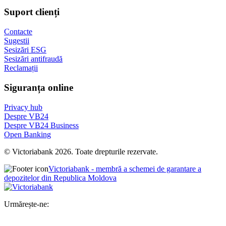
Suport clienți
Contacte
Sugestii
Sesizări ESG
Sesizări antifraudă
Reclamații
Siguranța online
Privacy hub
Despre VB24
Despre VB24 Business
Open Banking
© Victoriabank 2026. Toate drepturile rezervate.
Victoriabank - membră a schemei de garantare a
depozitelor din Republica Moldova
Urmărește-ne: