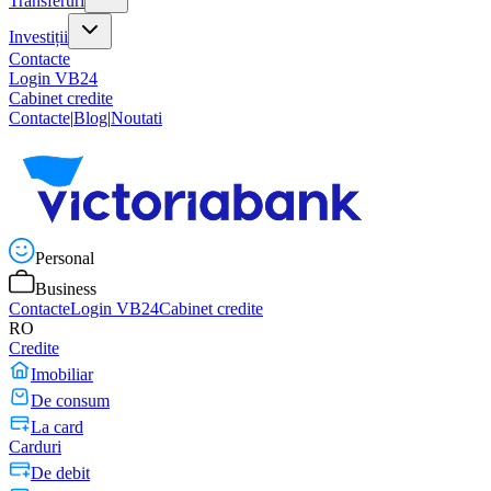
Transferuri
Investiții
Contacte
Login VB24
Cabinet credite
Contacte
|
Blog
|
Noutati
Personal
Business
Contacte
Login VB24
Cabinet credite
RO
Credite
Imobiliar
De consum
La card
Carduri
De debit