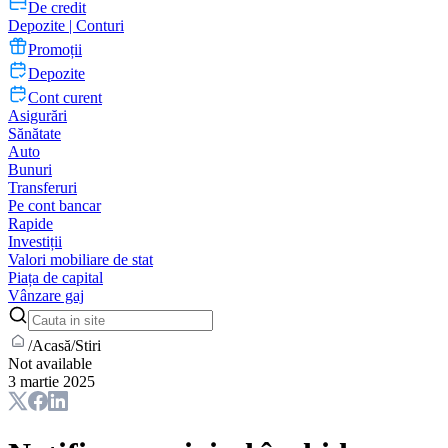
De credit
Depozite | Conturi
Promoții
Depozite
Cont curent
Asigurări
Sănătate
Auto
Bunuri
Transferuri
Pe cont bancar
Rapide
Investiții
Valori mobiliare de stat
Piața de capital
Vânzare gaj
/
Acasă
/
Stiri
Not available
3 martie 2025