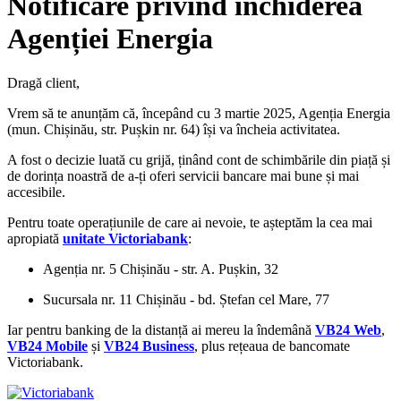
Notificare privind închiderea
Agenției Energia
Dragă client,
Vrem să te anunțăm că, începând cu 3 martie 2025, Agenția Energia
(mun. Chișinău, str. Pușkin nr. 64) își va încheia activitatea.
A fost o decizie luată cu grijă, ținând cont de schimbările din piață și
de dorința noastră de a-ți oferi servicii bancare mai bune și mai
accesibile.
Pentru toate operațiunile de care ai nevoie, te așteptăm la cea mai
apropiată
unitate Victoriabank
:
Agenția nr. 5 Chișinău - str. A. Pușkin, 32
Sucursala nr. 11 Chișinău - bd. Ștefan cel Mare, 77
Iar pentru banking de la distanță ai mereu la îndemână
VB24 Web
,
VB24 Mobile
și
VB24 Business
, plus rețeaua de bancomate
Victoriabank.