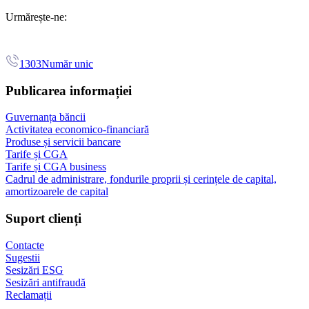
Urmărește-ne:
1303
Număr unic
Publicarea informației
Guvernanța băncii
Activitatea economico-financiară
Produse și servicii bancare
Tarife și CGA
Tarife și CGA business
Cadrul de administrare, fondurile proprii și cerințele de capital,
amortizoarele de capital
Suport clienți
Contacte
Sugestii
Sesizări ESG
Sesizări antifraudă
Reclamații