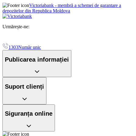
Victoriabank - membră a schemei de garantare a
depozitelor din Republica Moldova
Urmărește-ne:
1303
Număr unic
Publicarea informației
Suport clienți
Siguranța online