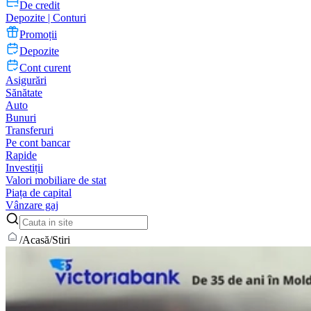
De credit
Depozite | Conturi
Promoții
Depozite
Cont curent
Asigurări
Sănătate
Auto
Bunuri
Transferuri
Pe cont bancar
Rapide
Investiții
Valori mobiliare de stat
Piața de capital
Vânzare gaj
/
Acasă
/
Stiri