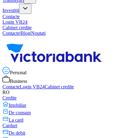
Transferuri
Investiții
Contacte
Login VB24
Cabinet credite
Contacte
|
Blog
|
Noutati
Personal
Business
Contacte
Login VB24
Cabinet credite
RO
Credite
Imobiliar
De consum
La card
Carduri
De debit