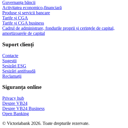
Guvernanța băncii
Activitatea economico-financiară
Produse și servicii bancare
Tarife și CGA
Tarife și CGA business
Cadrul de administrare, fondurile proprii și cerințele de capital,
amortizoarele de capital
Suport clienți
Contacte
Sugestii
Sesizări ESG
Sesizări antifraudă
Reclamații
Siguranța online
Privacy hub
Despre VB24
Despre VB24 Business
Open Banking
© Victoriabank 2026. Toate drepturile rezervate.