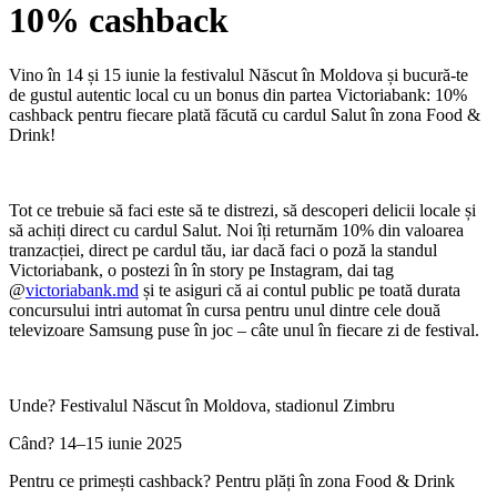
10% cashback
Vino în 14 și 15 iunie la festivalul Născut în Moldova și bucură-te
de gustul autentic local cu un bonus din partea Victoriabank: 10%
cashback pentru fiecare plată făcută cu cardul Salut în zona Food &
Drink!
Tot ce trebuie să faci este să te distrezi, să descoperi delicii locale și
să achiți direct cu cardul Salut. Noi îți returnăm 10% din valoarea
tranzacției, direct pe cardul tău,
iar dacă faci o poză la standul
Victoriabank, o postezi în în story pe Instagram, dai tag
@
victoriabank.md
și te asiguri că ai contul public pe toată durata
concursului intri automat în cursa pentru unul dintre cele două
televizoare Samsung puse în joc – câte unul în fiecare zi de festival.
Unde? Festivalul Născut în Moldova, stadionul Zimbru
Când? 14–15 iunie 2025
Pentru ce primești cashback? Pentru plăți în zona Food & Drink