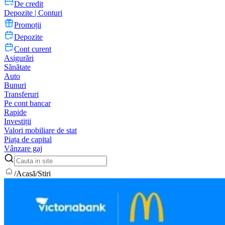
De credit
Depozite | Conturi
Promoții
Depozite
Cont curent
Asigurări
Sănătate
Auto
Bunuri
Transferuri
Pe cont bancar
Rapide
Investiții
Valori mobiliare de stat
Piața de capital
Vânzare gaj
/
Acasă
/
Stiri