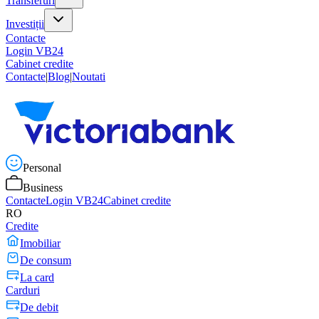
Transferuri
Investiții
Contacte
Login VB24
Cabinet credite
Contacte
|
Blog
|
Noutati
Personal
Business
Contacte
Login VB24
Cabinet credite
RO
Credite
Imobiliar
De consum
La card
Carduri
De debit