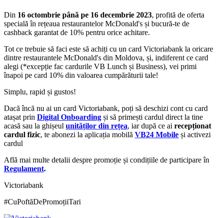
Din
16 octombrie până pe 16 decembrie 2023
, profită de oferta
specială în rețeaua restaurantelor McDonald's și bucură-te de
cashback garantat de 10% pentru orice achitare.
Tot ce trebuie să faci este să achiți cu un card Victoriabank la oricare
dintre restaurantele McDonald's din Moldova, și, indiferent ce card
alegi (*excepție fac cardurile VB Lunch și Business), vei primi
înapoi pe card 10% din valoarea cumpărăturii tale!
Simplu, rapid și gustos!
Dacă încă nu ai un card Victoriabank, poți să deschizi cont cu card
atașat prin
Digital Onboarding
și să primești cardul direct la tine
acasă sau la ghișeul
unităților din rețea
, iar după ce ai
recepționat
cardul fizic
, te abonezi la aplicația mobilă
VB24 Mobile
și activezi
cardul
Află mai multe detalii despre promoție și condițiile de participare în
Regulament
.
Victoriabank
#CuPoftăDePromoțiiTari