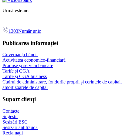
Urmărește-ne:
1303
Număr unic
Publicarea informației
Guvernanța băncii
Activitatea economico-financiară
Produse și servicii bancare
Tarife și CGA
Tarife și CGA business
Cadrul de administrare, fondurile proprii și cerințele de capital,
amortizoarele de capital
Suport clienți
Contacte
Sugestii
Sesizări ESG
Sesizări antifraudă
Reclamații