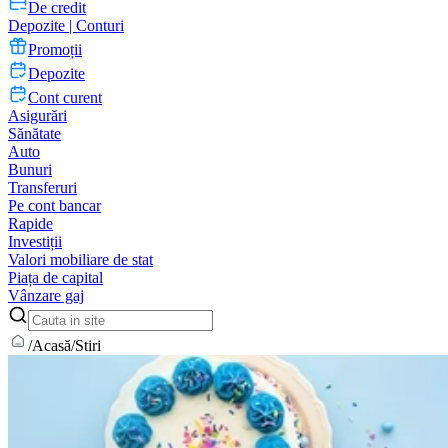
De credit
Depozite | Conturi
Promoții
Depozite
Cont curent
Asigurări
Sănătate
Auto
Bunuri
Transferuri
Pe cont bancar
Rapide
Investiții
Valori mobiliare de stat
Piața de capital
Vânzare gaj
/
Acasă
/
Stiri