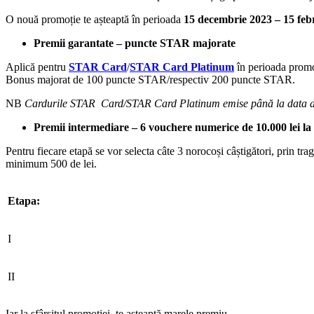
O nouă promoție te așteaptă în perioada
15 decembrie 2023 – 15 feb
Premii garantate – puncte STAR majorate
Aplică pentru
STAR Card
/
STAR Card Platinum
în perioada promoț
Bonus majorat de 100 puncte STAR/respectiv 200 puncte STAR.
NB
Cardurile STAR Card/STAR Card Platinum emise până la data de 
Premii intermediare – 6 vouchere numerice de 10.000 lei
Pentru fiecare etapă se vor selecta câte 3 norocoși câștigători, prin trag
minimum 500 de lei.
Etapa:
I
II
Iar la sfârșitul promoției, te așteaptă marele premiu