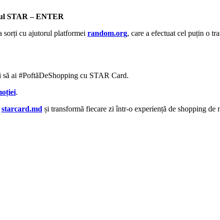
enerul STAR – ENTER
a sorți cu ajutorul platformei
random.org
, care a efectuat cel puțin o t
 și să ai #PoftăDeShopping cu STAR Card.
oției
.
e
starcard.md
și transformă fiecare zi într-o experiență de shopping de n