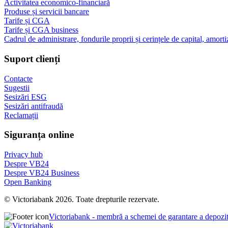
Activitatea economico-financiară
Produse și servicii bancare
Tarife și CGA
Tarife și CGA business
Cadrul de administrare, fondurile proprii și cerințele de capital, amorti
Suport clienți
Contacte
Sugestii
Sesizări ESG
Sesizări antifraudă
Reclamații
Siguranța online
Privacy hub
Despre VB24
Despre VB24 Business
Open Banking
© Victoriabank 2026. Toate drepturile rezervate.
Victoriabank - membră a schemei de garantare a depozi