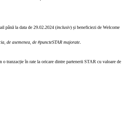
ail până la data de 29.02.2024 (
inclusiv
) și beneficiezi de Welcome
icia, de asemenea, de #puncteSTAR majorate
.
in o tranzacție în rate la oricare dintre partenerii STAR cu valoare de