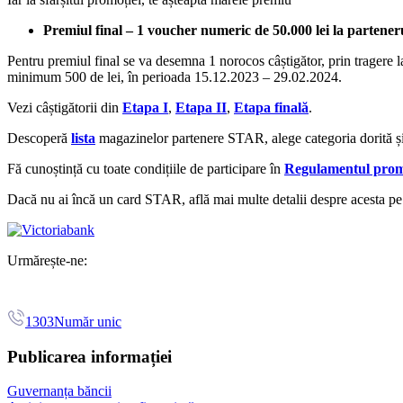
Premiul final – 1 voucher numeric de 50.000 lei la part
Pentru premiul final se va desemna 1 norocos câștigător, prin tragere l
minimum 500 de lei, în perioada 15.12.2023 – 29.02.2024.
Vezi câștigătorii din
Etapa I
,
Etapa II
,
Etapa finală
.
Descoperă
lista
magazinelor partenere STAR, alege categoria dorită
Fă cunoștință cu toate condițiile de participare în
Regulamentul prom
Dacă nu ai încă un card STAR, află mai multe detalii despre acesta p
Urmărește-ne:
1303
Număr unic
Publicarea informației
Guvernanța băncii