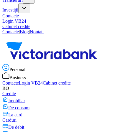
Transferuri
Investiții
Contacte
Login VB24
Cabinet credite
Contacte
|
Blog
|
Noutati
Personal
Business
Contacte
Login VB24
Cabinet credite
RO
Credite
Imobiliar
De consum
La card
Carduri
De debit