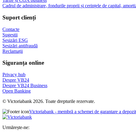
Tarife și CGA business
Cadrul de administrare, fondurile proprii și cerințele de capital, amorti
Suport clienți
Contacte
Sugestii
Sesizări ESG
Sesizări antifraudă
Reclamații
Siguranța online
Privacy hub
Despre VB24
Despre VB24 Business
Open Banking
© Victoriabank 2026. Toate drepturile rezervate.
Victoriabank - membră a schemei de garantare a depozi
Urmărește-ne: