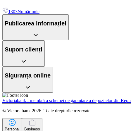
1303
Număr unic
Publicarea informației
Suport clienți
Siguranța online
Victoriabank - membră a schemei de garantare a depozitelor din Rep
© Victoriabank 2026. Toate drepturile rezervate.
Personal
Business