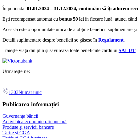
În perioada:
01.01.2024 – 31.12.2024, continuăm să îți aducem re
Ești recompensat automat cu
bonus 50 lei
în fiecare lună, atunci cân
Aceasta este o oportunitate unică de a obține beneficii suplimentare și
Detalii suplimentare despre beneficii se găsesc în
Regulament
.
Trăiește viața din plin și savurează toate beneficiile cardului
SALUT
–
Urmărește-ne:
1303
Număr unic
Publicarea informației
Guvernanța băncii
Activitatea economico-financiară
Produse și servicii bancare
Tarife și CGA