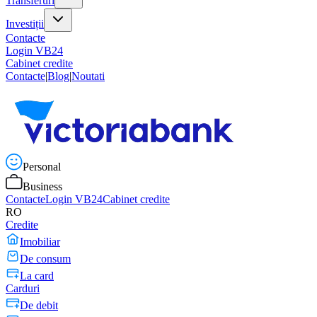
Transferuri
Investiții
Contacte
Login VB24
Cabinet credite
Contacte
|
Blog
|
Noutati
Personal
Business
Contacte
Login VB24
Cabinet credite
RO
Credite
Imobiliar
De consum
La card
Carduri
De debit