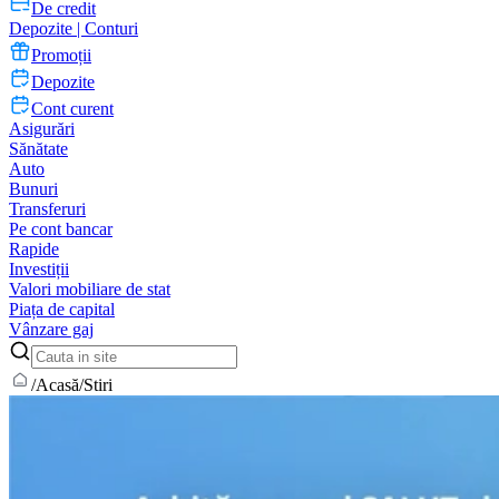
De credit
Depozite | Conturi
Promoții
Depozite
Cont curent
Asigurări
Sănătate
Auto
Bunuri
Transferuri
Pe cont bancar
Rapide
Investiții
Valori mobiliare de stat
Piața de capital
Vânzare gaj
/
Acasă
/
Stiri