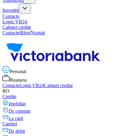
Transferuri
Investiții
Contacte
Login VB24
Cabinet credite
Contacte
|
Blog
|
Noutati
Personal
Business
Contacte
Login VB24
Cabinet credite
RO
Credite
Imobiliar
De consum
La card
Carduri
De debit