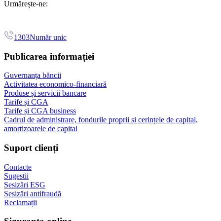
Urmărește-ne:
1303
Număr unic
Publicarea informației
Guvernanța băncii
Activitatea economico-financiară
Produse și servicii bancare
Tarife și CGA
Tarife și CGA business
Cadrul de administrare, fondurile proprii și cerințele de capital,
amortizoarele de capital
Suport clienți
Contacte
Sugestii
Sesizări ESG
Sesizări antifraudă
Reclamații