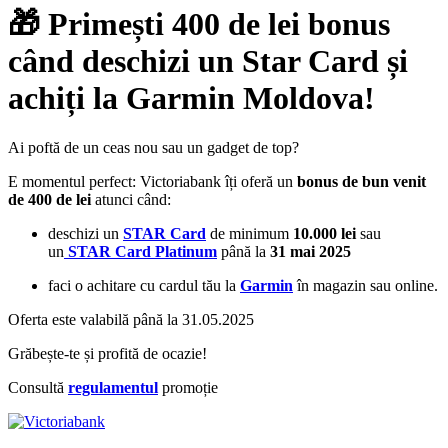
🎁 Primești 400 de lei bonus
când deschizi un Star Card și
achiți la Garmin Moldova!
Ai poftă de un ceas nou sau un gadget de top?
E momentul perfect: Victoriabank îți oferă un
bonus de bun venit
de 400 de lei
atunci când:
deschizi un
STAR Card
de minimum
10.000 lei
sau
un
STAR Card Platinum
până la
31 mai 2025
faci o achitare cu cardul tău la
Garmin
în magazin sau online.
Oferta este valabilă până la 31.05.2025
Grăbește-te și profită de ocazie!
Consultă
regulamentul
promoție