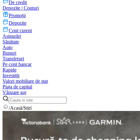
De credit
Depozite | Conturi
Promoții
Depozite
Cont curent
Asigurări
Sănătate
Auto
Bunuri
Transferuri
Pe cont bancar
Rapide
Investiții
Valori mobiliare de stat
Piața de capital
Vânzare gaj
/
Acasă
/
Stiri