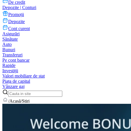
De credit
Depozite | Conturi
Promoții
Depozite
Cont curent
Asigurări
Sănătate
Auto
Bunuri
Transferuri
Pe cont bancar
Rapide
Investiții
Valori mobiliare de stat
Piața de capital
Vânzare gaj
/
Acasă
/
Stiri