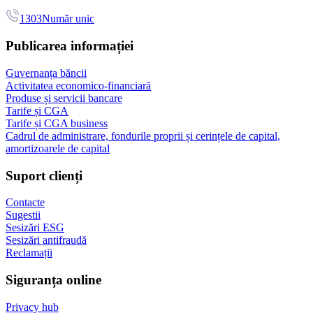
1303
Număr unic
Publicarea informației
Guvernanța băncii
Activitatea economico-financiară
Produse și servicii bancare
Tarife și CGA
Tarife și CGA business
Cadrul de administrare, fondurile proprii și cerințele de capital,
amortizoarele de capital
Suport clienți
Contacte
Sugestii
Sesizări ESG
Sesizări antifraudă
Reclamații
Siguranța online
Privacy hub