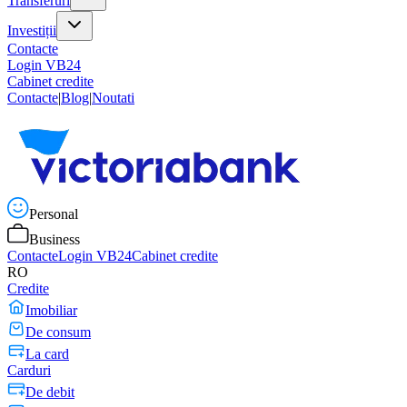
Transferuri
Investiții
Contacte
Login VB24
Cabinet credite
Contacte
|
Blog
|
Noutati
Personal
Business
Contacte
Login VB24
Cabinet credite
RO
Credite
Imobiliar
De consum
La card
Carduri
De debit