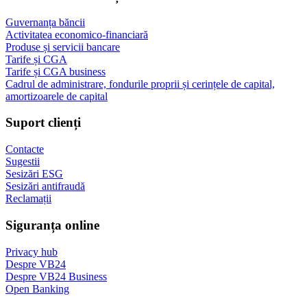
Guvernanța băncii
Activitatea economico-financiară
Produse și servicii bancare
Tarife și CGA
Tarife și CGA business
Cadrul de administrare, fondurile proprii și cerințele de capital,
amortizoarele de capital
Suport clienți
Contacte
Sugestii
Sesizări ESG
Sesizări antifraudă
Reclamații
Siguranța online
Privacy hub
Despre VB24
Despre VB24 Business
Open Banking