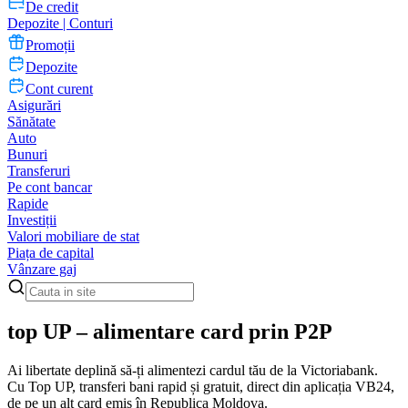
De credit
Depozite | Conturi
Promoții
Depozite
Cont curent
Asigurări
Sănătate
Auto
Bunuri
Transferuri
Pe cont bancar
Rapide
Investiții
Valori mobiliare de stat
Piața de capital
Vânzare gaj
top UP – alimentare card prin P2P
Ai libertate deplină să-ți alimentezi cardul tău de la Victoriabank.
Cu Top UP, transferi bani rapid și gratuit, direct din aplicația VB24,
de pe un alt card emis în Republica Moldova.