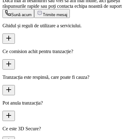
Dacă mai ai nelămuriri sau vrei să afli mai multe, aici găsești
răspunsurile rapide sau poți contacta echipa noastră de suport
Sună acum
Trimite mesaj
Ghidul și reguli de utilizare a serviciului.
Ce comision achit pentru tranzacție?
Tranzacția este respinsă, care poate fi cauza?
Pot anula tranzacția?
Ce este 3D Secure?