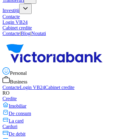
Transferuri
Investiții
Contacte
Login VB24
Cabinet credite
Contacte
|
Blog
|
Noutati
Personal
Business
Contacte
Login VB24
Cabinet credite
RO
Credite
Imobiliar
De consum
La card
Carduri
De debit