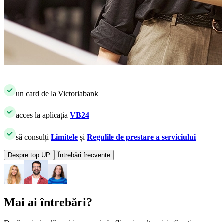
​un card de la Victoriabank
​acces la aplicația
VB24
​să consulți
Limitele
și
Regulile de prestare a serviciului
Despre top UP
Întrebări frecvente
Mai ai întrebări?