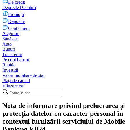
De credit
Depozite | Conturi
Promoții
Depozite
Cont curent
Asigurări
Sănătate
Auto
Bunuri
Transferuri
Pe cont bancar
Rapide
Investiții
Valori mobiliare de stat
Piața de capital
Vânzare gaj
Nota de informare privind prelucrarea și
protecția datelor cu caracter personal în
contextul furnizării serviciului de Mobile
Banking VB24