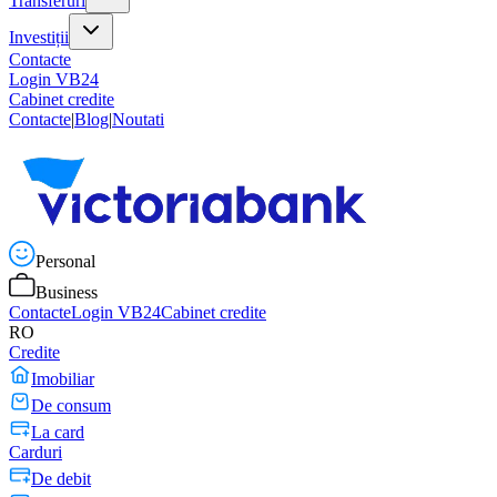
Transferuri
Investiții
Contacte
Login VB24
Cabinet credite
Contacte
|
Blog
|
Noutati
Personal
Business
Contacte
Login VB24
Cabinet credite
RO
Credite
Imobiliar
De consum
La card
Carduri
De debit