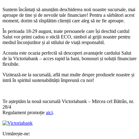
Suntem încântați să anunțăm deschiderea noii noastre sucursale, mai
aproape de tine și de nevoile tale financiare! Pentru a sărbători acest
moment, dorim să răsplătim clienții care aleg să ne fie aproape.
În perioada 18-29 august, toate persoanele care își deschid cardul
Salut vor primi cadou o sticlă ECO, simbol al grijii noastre pentru
mediul înconjurător și al stilului de viață responsabil.
Aceasta este ocazia perfectă să descoperi avantajele cardului Salut
de la Victoriabank – acces rapid la bani, bonusuri și soluții financiare
flexibile.
Vizitează-ne la sucursală, află mai multe despre produsele noastre și
intră în spiritul sustenabilității împreună cu noi!
Te așteptăm la nouă sucursală Victoriabank – Mircea cel Bătrân, nr.
28/4
Regulament promoție
aici
.
Urmărește-ne: