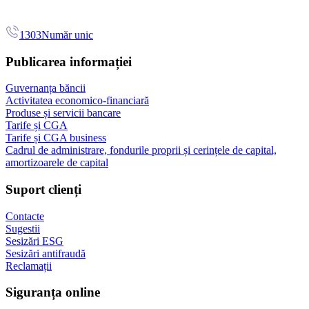
1303
Număr unic
Publicarea informației
Guvernanța băncii
Activitatea economico-financiară
Produse și servicii bancare
Tarife și CGA
Tarife și CGA business
Cadrul de administrare, fondurile proprii și cerințele de capital,
amortizoarele de capital
Suport clienți
Contacte
Sugestii
Sesizări ESG
Sesizări antifraudă
Reclamații
Siguranța online