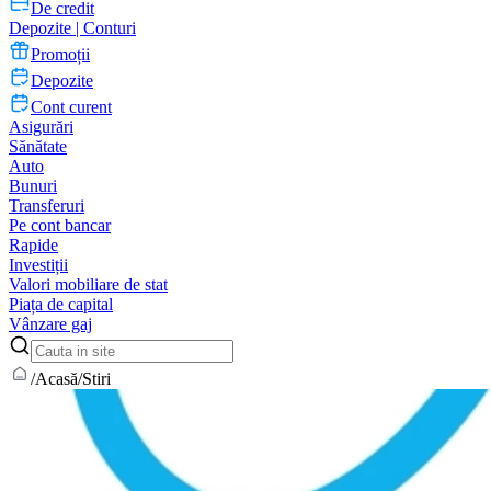
De credit
Depozite | Conturi
Promoții
Depozite
Cont curent
Asigurări
Sănătate
Auto
Bunuri
Transferuri
Pe cont bancar
Rapide
Investiții
Valori mobiliare de stat
Piața de capital
Vânzare gaj
/
Acasă
/
Stiri