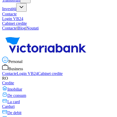
Transferuri
Investiții
Contacte
Login VB24
Cabinet credite
Contacte
|
Blog
|
Noutati
Personal
Business
Contacte
Login VB24
Cabinet credite
RO
Credite
Imobiliar
De consum
La card
Carduri
De debit