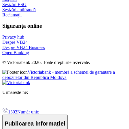
Sesizări ESG
Sesizări antifraudă
Reclamații
Siguranța online
Privacy hub
Despre VB24
Despre VB24 Business
Open Banking
© Victoriabank 2026. Toate drepturile rezervate.
Victoriabank - membră a schemei de garantare a
depozitelor din Republica Moldova
Urmărește-ne:
1303
Număr unic
Publicarea informației