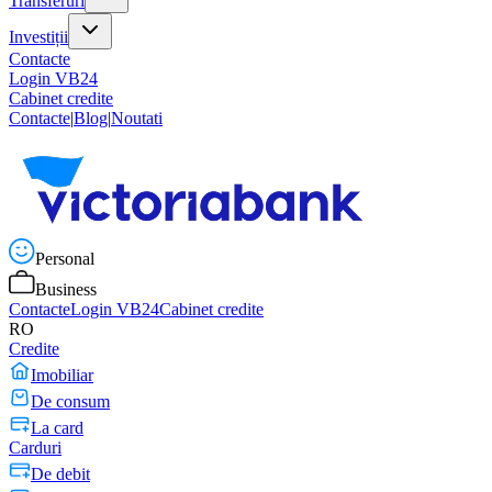
Transferuri
Investiții
Contacte
Login VB24
Cabinet credite
Contacte
|
Blog
|
Noutati
Personal
Business
Contacte
Login VB24
Cabinet credite
RO
Credite
Imobiliar
De consum
La card
Carduri
De debit