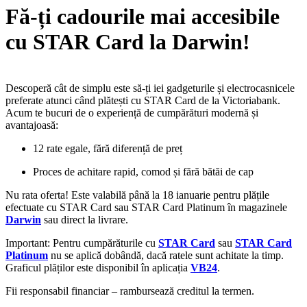
Fă-ți cadourile mai accesibile
cu STAR Card la Darwin!
Descoperă cât de simplu este să-ți iei gadgeturile și electrocasnicele
preferate atunci când plătești cu STAR Card de la Victoriabank.
Acum te bucuri de o experiență de cumpărături modernă și
avantajoasă:
12 rate egale, fără diferență de preț
Proces de achitare rapid, comod și fără bătăi de cap
Nu rata oferta! Este valabilă până la 18 ianuarie pentru plățile
efectuate cu STAR Card sau STAR Card Platinum în magazinele
Darwin
sau direct la livrare.
Important: Pentru cumpărăturile cu
STAR Card
sau
STAR Card
Platinum
nu se aplică dobândă, dacă ratele sunt achitate la timp.
Graficul plăților este disponibil în aplicația
VB24
.
Fii responsabil financiar – rambursează creditul la termen.