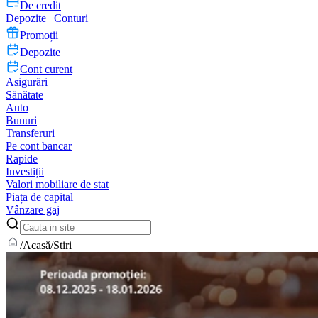
De credit
Depozite | Conturi
Promoții
Depozite
Cont curent
Asigurări
Sănătate
Auto
Bunuri
Transferuri
Pe cont bancar
Rapide
Investiții
Valori mobiliare de stat
Piața de capital
Vânzare gaj
/
Acasă
/
Stiri