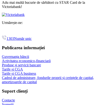
Adu mai multă bucurie de sărbători cu STAR Card de la
Victoriabank!
Urmărește-ne:
1303
Număr unic
Publicarea informației
Guvernanța băncii
Activitatea economico-financiară
Produse și servicii bancare
Tarife și CGA
Tarife și CGA business
Cadrul de administrare, fondurile proprii și cerințele de capital,
amortizoarele de capital
Suport clienți
Contacte
Sugestii