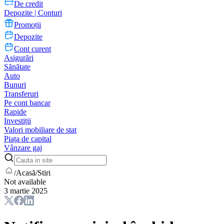
De credit
Depozite | Conturi
Promoții
Depozite
Cont curent
Asigurări
Sănătate
Auto
Bunuri
Transferuri
Pe cont bancar
Rapide
Investiții
Valori mobiliare de stat
Piața de capital
Vânzare gaj
/
Acasă
/
Stiri
Not available
3 martie 2025