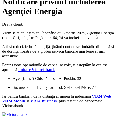
Notificare privind închiderea
Agenției Energia
Dragă client,
Vrem să te anunțăm că, începând cu 3 martie 2025, Agenția Energia
(mun. Chișinău, str. Pușkin nr. 64) își va încheia activitatea.
A fost o decizie luată cu grijă, ținând cont de schimbările din piață și
de dorința noastră de a-ți oferi servicii bancare mai bune și mai
accesibile.
Pentru toate operațiunile de care ai nevoie, te așteptăm la cea mai
apropiată
unitate Victoriabank
:
Agenția nr. 5 Chișinău - str. A. Pușkin, 32
Sucursala nr. 11 Chișinău - bd. Ștefan cel Mare, 77
Iar pentru banking de la distanță ai mereu la îndemână
VB24 Web
,
VB24 Mobile
și
VB24 Business
, plus rețeaua de bancomate
Victoriabank.