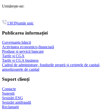
Urmărește-ne:
1303
Număr unic
Publicarea informației
Guvernanța băncii
Activitatea economico-financiară
Produse și servicii bancare
Tarife și CGA
Tarife și CGA business
Cadrul de administrare, fondurile proprii și cerințele de capital,
amortizoarele de capital
Suport clienți
Contacte
Sugestii
Sesizări ESG
Sesizări antifraudă
Reclamații