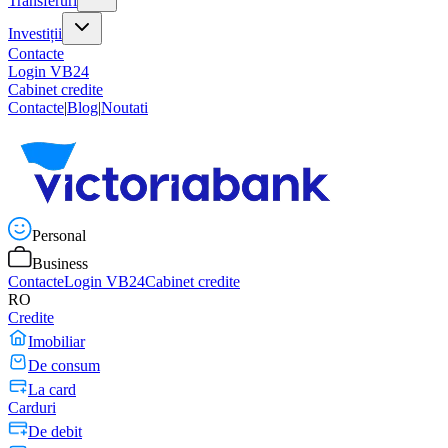
Transferuri
Investiții
Contacte
Login VB24
Cabinet credite
Contacte
|
Blog
|
Noutati
Personal
Business
Contacte
Login VB24
Cabinet credite
RO
Credite
Imobiliar
De consum
La card
Carduri
De debit