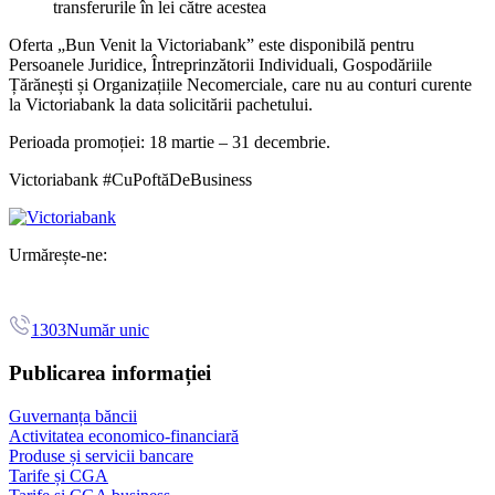
transferurile în lei către acestea
Oferta „Bun Venit la Victoriabank” este disponibilă pentru
Persoanele Juridice, Întreprinzătorii Individuali, Gospodăriile
Țărănești și Organizațiile Necomerciale
, care nu au conturi curente
la Victoriabank la data solicitării pachetului
.
Perioada promoției: 18 martie – 31 decembrie.
Victoriabank #CuPoftăDeBusiness
Urmărește-ne:
1303
Număr unic
Publicarea informației
Guvernanța băncii
Activitatea economico-financiară
Produse și servicii bancare
Tarife și CGA