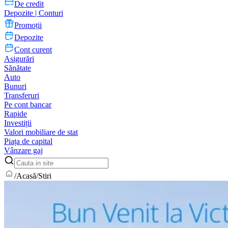
De credit
Depozite | Conturi
Promoții
Depozite
Cont curent
Asigurări
Sănătate
Auto
Bunuri
Transferuri
Pe cont bancar
Rapide
Investiții
Valori mobiliare de stat
Piața de capital
Vânzare gaj
/
Acasă
/
Stiri