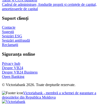
Tarife și CGA business
Cadrul de administrare, fondurile proprii și cerințele de capital,
amortizoarele de capital
Suport clienți
Contacte
Sugestii
Sesizări ESG
Sesizări antifraudă
Reclamații
Siguranța online
Privacy hub
Despre VB24
Despre VB24 Business
Open Banking
© Victoriabank 2026. Toate drepturile rezervate.
Victoriabank - membră a schemei de garantare a
depozitelor din Republica Moldova