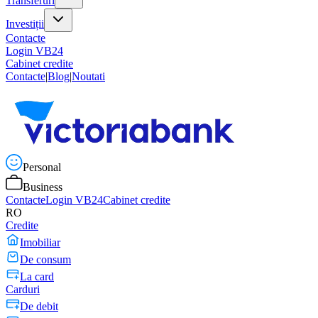
Transferuri
Investiții
Contacte
Login VB24
Cabinet credite
Contacte
|
Blog
|
Noutati
Personal
Business
Contacte
Login VB24
Cabinet credite
RO
Credite
Imobiliar
De consum
La card
Carduri
De debit