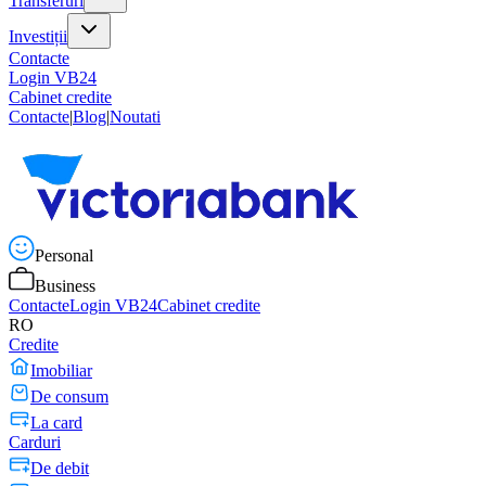
Transferuri
Investiții
Contacte
Login VB24
Cabinet credite
Contacte
|
Blog
|
Noutati
Personal
Business
Contacte
Login VB24
Cabinet credite
RO
Credite
Imobiliar
De consum
La card
Carduri
De debit