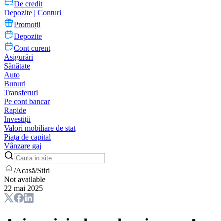
De credit
Depozite | Conturi
Promoții
Depozite
Cont curent
Asigurări
Sănătate
Auto
Bunuri
Transferuri
Pe cont bancar
Rapide
Investiții
Valori mobiliare de stat
Piața de capital
Vânzare gaj
/
Acasă
/
Stiri
Not available
22 mai 2025