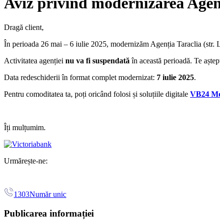
Aviz privind modernizarea Agenț
Dragă client,
În perioada 26 mai – 6 iulie 2025, modernizăm Agenția Taraclia (str. Le
Activitatea agenției
nu va fi suspendată
în această perioadă. Te aștep
Data redeschiderii în format complet modernizat:
7 iulie 2025
.
Pentru comoditatea ta, poți oricând folosi și soluțiile digitale
VB24 Mo
Îți mulțumim.
Urmărește-ne:
1303
Număr unic
Publicarea informației