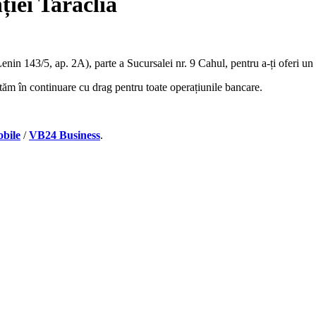
iei Taraclia
nin 143/5, ap. 2A), parte a Sucursalei nr. 9 Cahul, pentru a-ți oferi un
tăm în continuare cu drag pentru toate operațiunile bancare.
bile
/
VB24 Business
.