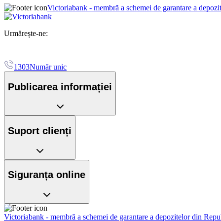
Victoriabank - membră a schemei de garantare a depozi
Urmărește-ne:
1303
Număr unic
Publicarea informației
Suport clienți
Siguranța online
Victoriabank - membră a schemei de garantare a depozitelor din Rep