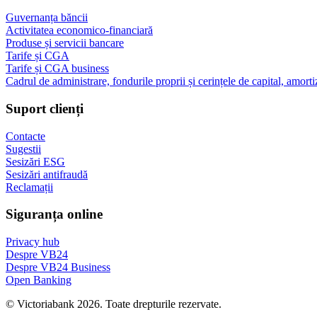
Guvernanța băncii
Activitatea economico-financiară
Produse și servicii bancare
Tarife și CGA
Tarife și CGA business
Cadrul de administrare, fondurile proprii și cerințele de capital, amorti
Suport clienți
Contacte
Sugestii
Sesizări ESG
Sesizări antifraudă
Reclamații
Siguranța online
Privacy hub
Despre VB24
Despre VB24 Business
Open Banking
© Victoriabank 2026. Toate drepturile rezervate.