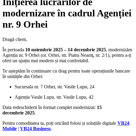
Inițierea lucrărilor de
modernizare în cadrul Agenției
nr. 9 Orhei
Dragă client,
În perioada
10 noiembrie 2025 – 14 decembrie 2025
, modernizăm
Agenția nr. 9 Orhei (or. Orhei, str. Piatra Neamţ, nr. 2/1), pentru a-ți
oferi un spațiu mai modern și mai confortabil.
Te așteptăm în continuare cu drag pentru toate operațiunile bancare
în unitățile din Orhei:
Sucursala nr. 7 Orhei, str. Vasile Lupu, 24
Agenția Vasile Lupu, str. Vasile Lupu, 42
Data redeschiderii în format complet modernizat:
15
decembrie 2025
.
Pentru comoditatea ta, poți oricând folosi și soluțiile digitale
VB24
Mobile
|
VB24 Business
.