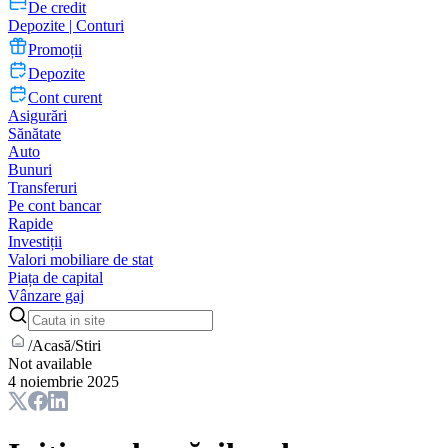
De credit
Depozite | Conturi
Promoții
Depozite
Cont curent
Asigurări
Sănătate
Auto
Bunuri
Transferuri
Pe cont bancar
Rapide
Investiții
Valori mobiliare de stat
Piața de capital
Vânzare gaj
/
Acasă
/
Stiri
Not available
4 noiembrie 2025