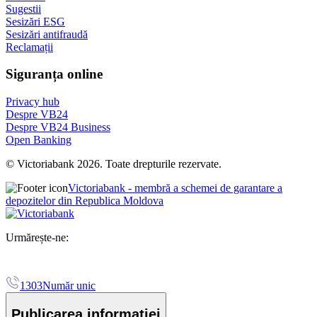
Sugestii
Sesizări ESG
Sesizări antifraudă
Reclamații
Siguranța online
Privacy hub
Despre VB24
Despre VB24 Business
Open Banking
© Victoriabank 2026. Toate drepturile rezervate.
Victoriabank - membră a schemei de garantare a
depozitelor din Republica Moldova
Urmărește-ne:
1303
Număr unic
Publicarea informației