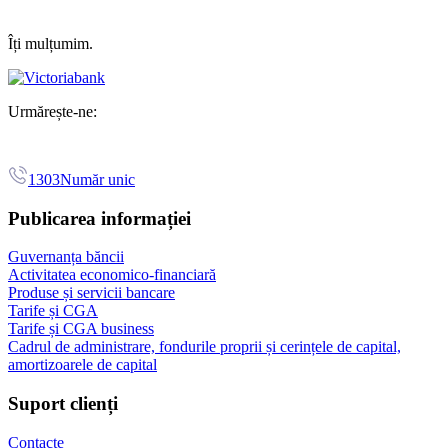
Îți mulțumim.
Urmărește-ne:
1303
Număr unic
Publicarea informației
Guvernanța băncii
Activitatea economico-financiară
Produse și servicii bancare
Tarife și CGA
Tarife și CGA business
Cadrul de administrare, fondurile proprii și cerințele de capital,
amortizoarele de capital
Suport clienți
Contacte