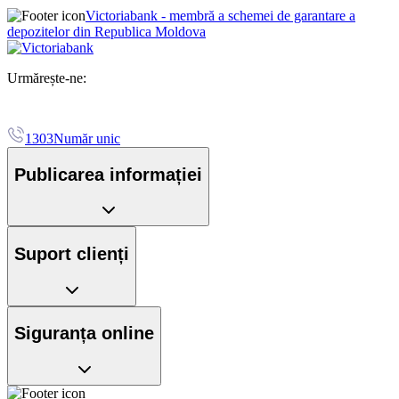
Victoriabank - membră a schemei de garantare a
depozitelor din Republica Moldova
Urmărește-ne:
1303
Număr unic
Publicarea informației
Suport clienți
Siguranța online