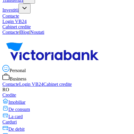
Transferuri
Investiții
Contacte
Login VB24
Cabinet credite
Contacte
|
Blog
|
Noutati
Personal
Business
Contacte
Login VB24
Cabinet credite
RO
Credite
Imobiliar
De consum
La card
Carduri
De debit