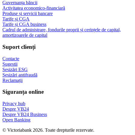
Guvernanța băncii
Activitatea economico-financiară
Produse și servicii bancare
Tarife și CGA
Tarife și CGA business
Cadrul de administrare, fondurile proprii și cerințele de capital,
amortizoarele de capital
Suport clienți
Contacte
Sugestii
Sesizări ESG
Sesizări antifraudă
Reclamații
Siguranța online
Privacy hub
Despre VB24
Despre VB24 Business
Open Banking
© Victoriabank 2026. Toate drepturile rezervate.