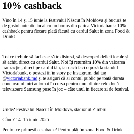
10% cashback
Vino în 14 și 15 iunie la festivalul Născut în Moldova și bucură-te
de gustul autentic local cu un bonus din partea Victoriabank: 10%
cashback pentru fiecare plată făcută cu cardul Salut în zona Food &
Drink!
Tot ce trebuie să faci este să te distrezi, să descoperi delicii locale și
să achiți direct cu cardul Salut. Noi îți returnăm 10% din valoarea
tranzacției, direct pe cardul tău,
iar dacă faci o poză la standul
Victoriabank, o postezi în în story pe Instagram, dai tag
@
victoriabank.md
și te asiguri că ai contul public pe toată durata
concursului intri automat în cursa pentru unul dintre cele două
televizoare Samsung puse în joc – câte unul în fiecare zi de festival.
Unde? Festivalul Născut în Moldova, stadionul Zimbru
Când? 14–15 iunie 2025
Pentru ce primești cashback? Pentru plăți în zona Food & Drink