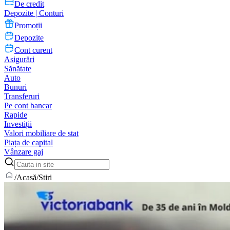
De credit
Depozite | Conturi
Promoții
Depozite
Cont curent
Asigurări
Sănătate
Auto
Bunuri
Transferuri
Pe cont bancar
Rapide
Investiții
Valori mobiliare de stat
Piața de capital
Vânzare gaj
/
Acasă
/
Stiri