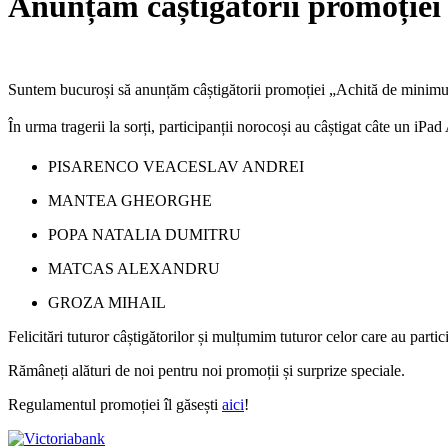
Anunțăm câștigătorii promoției 
Suntem bucuroși să anunțăm câștigătorii promoției „Achită de minimum 
În urma tragerii la sorți, participanții norocoși au câștigat câte un 
PISARENCO VEACESLAV ANDREI
MANTEA GHEORGHE
POPA NATALIA DUMITRU
MATCAS ALEXANDRU
GROZA MIHAIL
Felicitări tuturor câștigătorilor și mulțumim tuturor celor care au partic
Rămâneți alături de noi pentru noi promoții și surprize speciale.
Regulamentul promoției îl găsești
aici
!