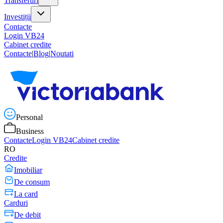
Transferuri
Investiții
Contacte
Login VB24
Cabinet credite
Contacte
|
Blog
|
Noutati
Personal
Business
Contacte
Login VB24
Cabinet credite
RO
Credite
Imobiliar
De consum
La card
Carduri
De debit