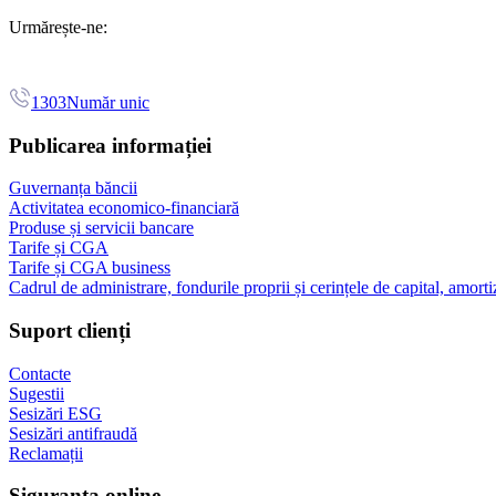
Urmărește-ne:
1303
Număr unic
Publicarea informației
Guvernanța băncii
Activitatea economico-financiară
Produse și servicii bancare
Tarife și CGA
Tarife și CGA business
Cadrul de administrare, fondurile proprii și cerințele de capital, amorti
Suport clienți
Contacte
Sugestii
Sesizări ESG
Sesizări antifraudă
Reclamații
Siguranța online