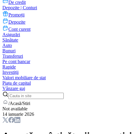
De credit
Depozite | Conturi
Promoții
Depozite
Cont curent
Asigurări
Sănătate
Auto
Bunuri
Transferuri
Pe cont bancar
Rapide
Investiții
Valori mobiliare de stat
Piața de capital
Vânzare gaj
/
Acasă
/
Stiri
Not available
14 ianuarie 2026