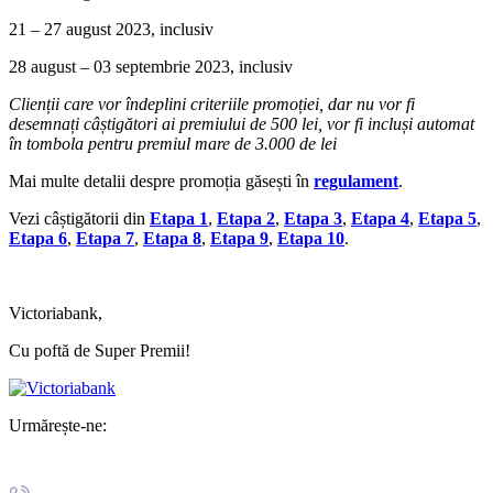
21 – 27 august 2023, inclusiv
28 august – 03 septembrie 2023, inclusiv
Clienții care vor îndeplini criteriile promoției, dar nu vor fi
desemnați câștigători ai premiului de 500 lei, vor fi incluși automat
în tombola pentru premiul mare de 3.000 de lei
Mai multe detalii despre promoția găsești în
regulament
.
Vezi câștigătorii din
Etapa 1
,
Etapa 2
,
Etapa 3
,
Etapa 4
,
Etapa 5
,
Etapa 6
,
Etapa 7
,
Etapa 8
,
Etapa 9
,
Etapa 10
.
Victoriabank,
Cu poftă de Super Premii!
Urmărește-ne: