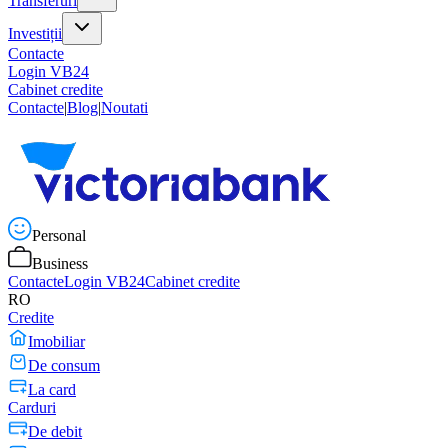
Transferuri
Investiții
Contacte
Login VB24
Cabinet credite
Contacte
|
Blog
|
Noutati
Personal
Business
Contacte
Login VB24
Cabinet credite
RO
Credite
Imobiliar
De consum
La card
Carduri
De debit