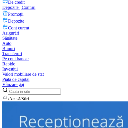
De credit
Depozite | Conturi
Promoții
Depozite
Cont curent
Asigurări
Sănătate
Auto
Bunuri
Transferuri
Pe cont bancar
Rapide
Investiții
Valori mobiliare de stat
Piața de capital
Vânzare gaj
/
Acasă
/
Stiri