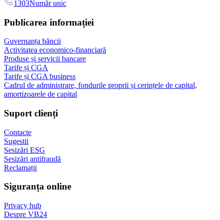
1303
Număr unic
Publicarea informației
Guvernanța băncii
Activitatea economico-financiară
Produse și servicii bancare
Tarife și CGA
Tarife și CGA business
Cadrul de administrare, fondurile proprii și cerințele de capital,
amortizoarele de capital
Suport clienți
Contacte
Sugestii
Sesizări ESG
Sesizări antifraudă
Reclamații
Siguranța online
Privacy hub
Despre VB24