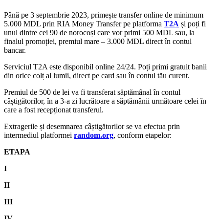
Până pe 3 septembrie 2023, primește transfer online de minimum
5.000 MDL prin RIA Money Transfer pe platforma
T2A
și poți fi
unul dintre cei 90 de norocoși care vor primi 500 MDL sau, la
finalul promoției, premiul mare – 3.000 MDL direct în contul
bancar.
Serviciul T2A este disponibil online 24/24. Poți primi gratuit banii
din orice colț al lumii, direct pe card sau în contul tău curent.
Premiul de 500 de lei va fi transferat săptămânal în contul
câștigătorilor, în a 3-a zi lucrătoare a săptămânii următoare celei în
care a fost recepționat transferul.
Extragerile și desemnarea câștigătorilor se va efectua prin
intermediul platformei
random.org
, conform etapelor:
ETAPA
I
II
III
IV