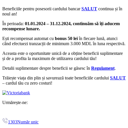
Beneficiile pentru posesorii cardului bancar
SALUT
continua și în
noul an!
În perioada:
01.01.2024 – 31.12.2024, continuăm să îți aducem
recompense lunare.
Ești recompensat automat cu
bonus 50 lei
în fiecare lună, atunci
când efectuezi tranzacții de minimum 3.000 MDL în luna respectivă.
Aceasta este o oportunitate unică de a obține beneficii suplimentare
și de a profita la maximum de utilizarea cardului tău!
Detalii suplimentare despre beneficii se găsesc în
Regulament
.
Trăiește viața din plin și savurează toate beneficiile cardului
SALUT
– cardul tău cu zero costuri!
Urmărește-ne:
1303
Număr unic