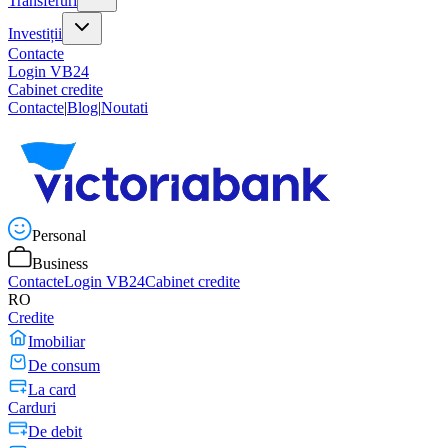
Transferuri
Investiții
Contacte
Login VB24
Cabinet credite
Contacte
|
Blog
|
Noutati
Personal
Business
Contacte
Login VB24
Cabinet credite
RO
Credite
Imobiliar
De consum
La card
Carduri
De debit