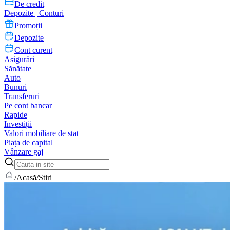
De credit
Depozite | Conturi
Promoții
Depozite
Cont curent
Asigurări
Sănătate
Auto
Bunuri
Transferuri
Pe cont bancar
Rapide
Investiții
Valori mobiliare de stat
Piața de capital
Vânzare gaj
/
Acasă
/
Stiri