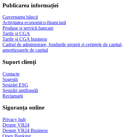
Publicarea informației
Guvernanța băncii
Activitatea economico-financiară
Produse și servicii bancare
Tarife și CGA
Tarife și CGA business
Cadrul de administrare, fondurile proprii și cerințele de capital,
amortizoarele de capital
Suport clienți
Contacte
Sugestii
Sesizări ESG
Sesizări antifraudă
Reclamații
Siguranța online
Privacy hub
Despre VB24
Despre VB24 Business
Open Banking