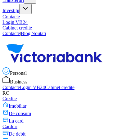
Transferuri
Investiții
Contacte
Login VB24
Cabinet credite
Contacte
|
Blog
|
Noutati
Personal
Business
Contacte
Login VB24
Cabinet credite
RO
Credite
Imobiliar
De consum
La card
Carduri
De debit