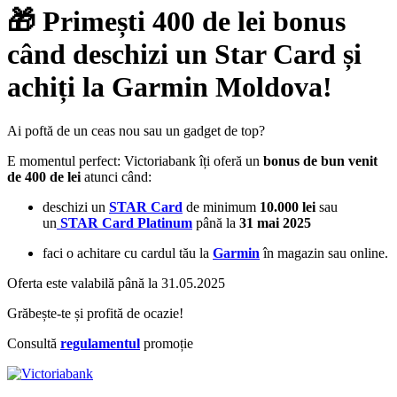
🎁 Primești 400 de lei bonus
când deschizi un Star Card și
achiți la Garmin Moldova!
Ai poftă de un ceas nou sau un gadget de top?
E momentul perfect: Victoriabank îți oferă un
bonus de bun venit
de 400 de lei
atunci când:
deschizi un
STAR Card
de minimum
10.000 lei
sau
un
STAR Card Platinum
până la
31 mai 2025
faci o achitare cu cardul tău la
Garmin
în magazin sau online.
Oferta este valabilă până la 31.05.2025
Grăbește-te și profită de ocazie!
Consultă
regulamentul
promoție