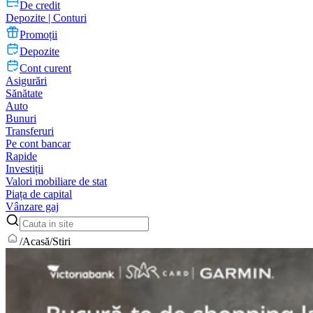
De credit
Depozite | Conturi
Promoții
Depozite
Cont curent
Asigurări
Sănătate
Auto
Bunuri
Transferuri
Pe cont bancar
Rapide
Investiții
Valori mobiliare de stat
Piața de capital
Vânzare gaj
/
Acasă
/
Stiri