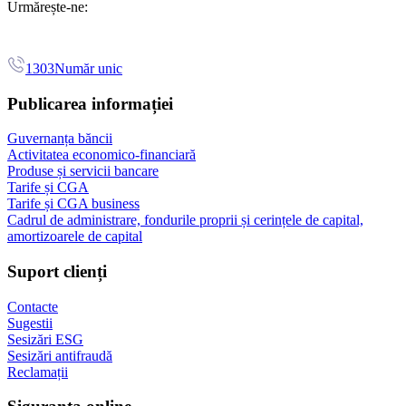
Urmărește-ne:
1303
Număr unic
Publicarea informației
Guvernanța băncii
Activitatea economico-financiară
Produse și servicii bancare
Tarife și CGA
Tarife și CGA business
Cadrul de administrare, fondurile proprii și cerințele de capital,
amortizoarele de capital
Suport clienți
Contacte
Sugestii
Sesizări ESG
Sesizări antifraudă
Reclamații