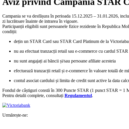
Aviz privind Campania STAR 
Campania se va desfășura în perioada 15.12.2025 – 31.01.2026, inclusiv
zi lucrătoare înainte de intrarea în vigoare.
Participanții eligibili sunt persoanele fizice rezidente în Republica Mo
condiții:
dețin un STAR Card sau STAR Card Platinum de la Victoriabank,
nu au efectuat tranzacții retail sau e-commerce cu cardul ST
nu sunt angajați ai băncii și/sau persoane afiliate acesteia
efectuează tranzacții retail și e-commerce în valoare totală 
contul asociat cardului și limita de credit sunt active la data cal
Fondul de câștiguri constă în 300 Puncte STAR (1 punct STAR = 1 MDL), 
Pentru detalii complete, consultați
Regulamentul
.
Urmărește-ne: