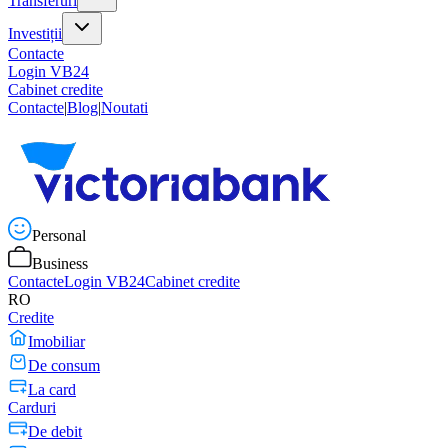
Transferuri
Investiții
Contacte
Login VB24
Cabinet credite
Contacte
|
Blog
|
Noutati
Personal
Business
Contacte
Login VB24
Cabinet credite
RO
Credite
Imobiliar
De consum
La card
Carduri
De debit