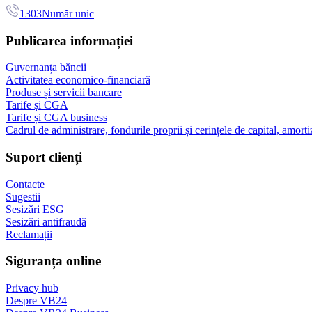
1303
Număr unic
Publicarea informației
Guvernanța băncii
Activitatea economico-financiară
Produse și servicii bancare
Tarife și CGA
Tarife și CGA business
Cadrul de administrare, fondurile proprii și cerințele de capital, amorti
Suport clienți
Contacte
Sugestii
Sesizări ESG
Sesizări antifraudă
Reclamații
Siguranța online
Privacy hub
Despre VB24