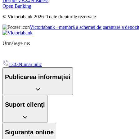
Despre VB24 Business
Open Banking
© Victoriabank 2026. Toate drepturile rezervate.
Victoriabank - membră a schemei de garantare a depozi
Urmărește-ne:
1303
Număr unic
Publicarea informației
Suport clienți
Siguranța online