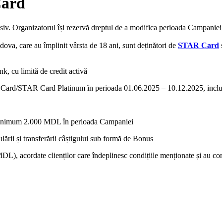
Card
. Organizatorul își rezervă dreptul de a modifica perioada Campaniei, i
ldova, care au împlinit vârsta de 18 ani, sunt deținători de
STAR Card
 cu limită de credit activă
AR Card/STAR Card Platinum în perioada 01.06.2025 – 10.12.2025, inclu
de minimum 2.000 MDL în perioada Campaniei
culării și transferării câștigului sub formă de Bonus
acordate clienților care îndeplinesc condițiile menționate și au contul 