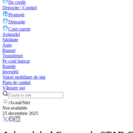
De credit
Depozite | Conturi
Promoții
Depozite
Cont curent
Asigurări
Sănătate
Auto
Bunuri
Transferuri
Pe cont bancar
Rapide
Investiții
Valori mobiliare de stat
Piața de capital
Vânzare gaj
/
Acasă
/
Stiri
Not available
25 decembrie 2025