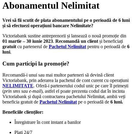
Abonamentul Nelimitat
Vrei să fii scutit de plata abonamentului pe o perioadă de 6 luni
și să efectuezi operațiuni bancare Nelimitate?
Victoriabank sustine antreprenorii și lansează o nouă promoție din
01 martie – 30 iunie 2023
.
Recomandă un client
și beneficiați
gratuit
cu partenerul de
Pachetul Nelimitat
pentru o perioadă de
6
luni
.
Cum participi la promoție?
Recomandă-i unui sau mai multor parteneri să devină client
Victoriabank, prin aderarea la pachetul de cont curent cu operațiuni
NELIMITATE
. Oferă-i partenerului codul unic pe care îl primești
(
prin sms sau e-mail
), astfel el poate prezenta codul dat în incinta
Victoriabank și după contractarea pachetului Nelimitat, ambii veți
beneficia gratuit de
Pachetul Nelimitat
pe o perioadă de
6 luni.
Beneficiile clienților:
Înregistrare în cont instant a banilor
Plați 24/7