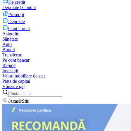
De credit
Depozite | Conturi
Promoții
Depozite
Cont curent
Asigurări
Sănătate
Auto
Bunuri
Transferuri
Pe cont bancar
Rapide
Investiții
Valori mobiliare de stat
Piața de capital
Vânzare gaj
/
Acasă
/
Stiri