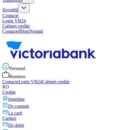
Transferuri
Investiții
Contacte
Login VB24
Cabinet credite
Contacte
|
Blog
|
Noutati
Personal
Business
Contacte
Login VB24
Cabinet credite
RO
Credite
Imobiliar
De consum
La card
Carduri
De debit