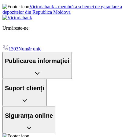
Victoriabank - membră a schemei de garantare a
depozitelor din Republica Moldova
Urmărește-ne:
1303
Număr unic
Publicarea informației
Suport clienți
Siguranța online