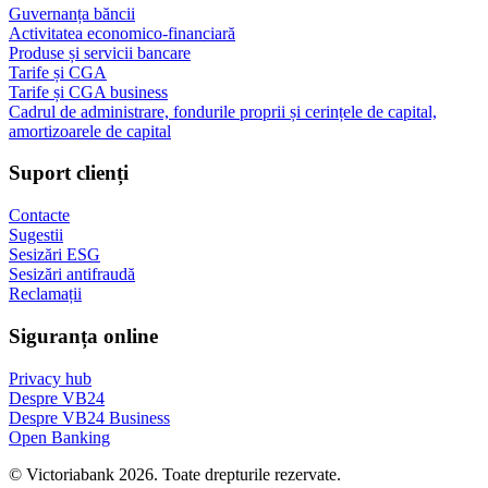
Guvernanța băncii
Activitatea economico-financiară
Produse și servicii bancare
Tarife și CGA
Tarife și CGA business
Cadrul de administrare, fondurile proprii și cerințele de capital,
amortizoarele de capital
Suport clienți
Contacte
Sugestii
Sesizări ESG
Sesizări antifraudă
Reclamații
Siguranța online
Privacy hub
Despre VB24
Despre VB24 Business
Open Banking
© Victoriabank 2026. Toate drepturile rezervate.