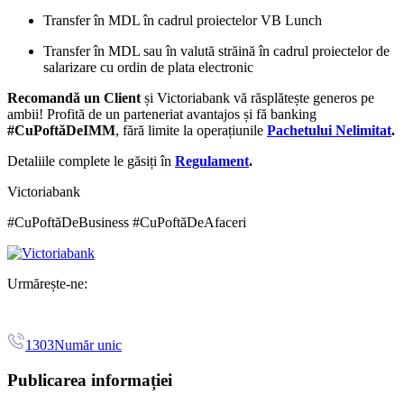
Transfer în MDL în cadrul proiectelor VB Lunch
Transfer în MDL sau în valută străină în cadrul proiectelor de
salarizare cu ordin de plata electronic
Recomandă un Client
și Victoriabank vă răsplătește generos pe
ambii! Profită de un parteneriat avantajos și fă banking
#CuPoftăDeIMM
, fără limite la operațiunile
Pachetului Nelimitat
.
Detaliile complete le găsiți în
Regulament
.
Victoriabank
#CuPoftăDeBusiness #CuPoftăDeAfaceri
Urmărește-ne:
1303
Număr unic
Publicarea informației