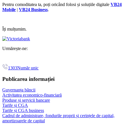
Pentru comoditatea ta, poți oricând folosi și soluțiile digitale
VB24
Mobile
|
VB24 Business
.
Îți mulțumim.
Urmărește-ne:
1303
Număr unic
Publicarea informației
Guvernanța băncii
Activitatea economico-financiară
Produse și servicii bancare
Tarife și CGA
Tarife și CGA business
Cadrul de administrare, fondurile proprii și cerințele de capital,
amortizoarele de capital