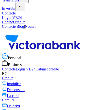
Transferuri
Investiții
Contacte
Login VB24
Cabinet credite
Contacte
|
Blog
|
Noutati
Personal
Business
Contacte
Login VB24
Cabinet credite
RO
Credite
Imobiliar
De consum
La card
Carduri
De debit