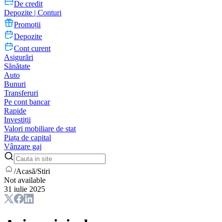
De credit
Depozite | Conturi
Promoții
Depozite
Cont curent
Asigurări
Sănătate
Auto
Bunuri
Transferuri
Pe cont bancar
Rapide
Investiții
Valori mobiliare de stat
Piața de capital
Vânzare gaj
/
Acasă
/
Stiri
Not available
31 iulie 2025