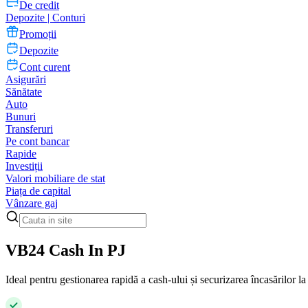
De credit
Depozite | Conturi
Promoții
Depozite
Cont curent
Asigurări
Sănătate
Auto
Bunuri
Transferuri
Pe cont bancar
Rapide
Investiții
Valori mobiliare de stat
Piața de capital
Vânzare gaj
VB24 Cash In PJ
Ideal pentru gestionarea rapidă a cash-ului și securizarea încasărilor la 