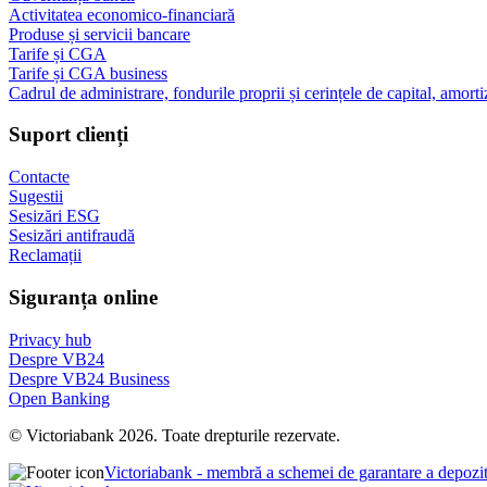
Activitatea economico-financiară
Produse și servicii bancare
Tarife și CGA
Tarife și CGA business
Cadrul de administrare, fondurile proprii și cerințele de capital, amorti
Suport clienți
Contacte
Sugestii
Sesizări ESG
Sesizări antifraudă
Reclamații
Siguranța online
Privacy hub
Despre VB24
Despre VB24 Business
Open Banking
© Victoriabank 2026. Toate drepturile rezervate.
Victoriabank - membră a schemei de garantare a depozi