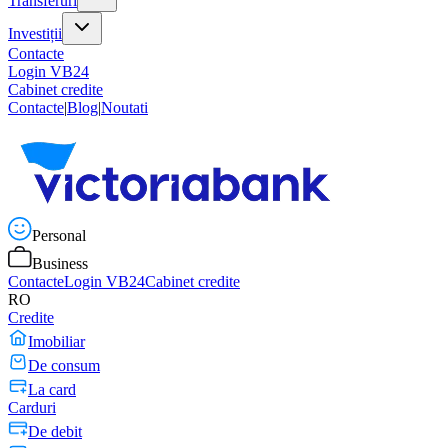
Transferuri
Investiții
Contacte
Login VB24
Cabinet credite
Contacte
|
Blog
|
Noutati
Personal
Business
Contacte
Login VB24
Cabinet credite
RO
Credite
Imobiliar
De consum
La card
Carduri
De debit