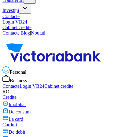
Transferuri
Investiții
Contacte
Login VB24
Cabinet credite
Contacte
|
Blog
|
Noutati
Personal
Business
Contacte
Login VB24
Cabinet credite
RO
Credite
Imobiliar
De consum
La card
Carduri
De debit