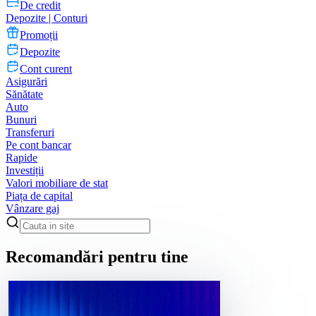
De credit
Depozite | Conturi
Promoții
Depozite
Cont curent
Asigurări
Sănătate
Auto
Bunuri
Transferuri
Pe cont bancar
Rapide
Investiții
Valori mobiliare de stat
Piața de capital
Vânzare gaj
Recomandări pentru tine