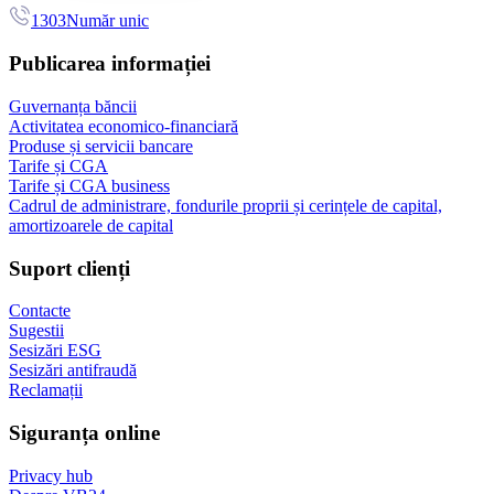
1303
Număr unic
Publicarea informației
Guvernanța băncii
Activitatea economico-financiară
Produse și servicii bancare
Tarife și CGA
Tarife și CGA business
Cadrul de administrare, fondurile proprii și cerințele de capital,
amortizoarele de capital
Suport clienți
Contacte
Sugestii
Sesizări ESG
Sesizări antifraudă
Reclamații
Siguranța online
Privacy hub