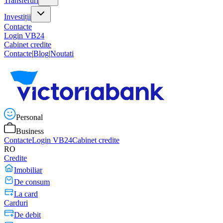
Transferuri
Investiții
Contacte
Login VB24
Cabinet credite
Contacte
|
Blog
|
Noutati
Personal
Business
Contacte
Login VB24
Cabinet credite
RO
Credite
Imobiliar
De consum
La card
Carduri
De debit