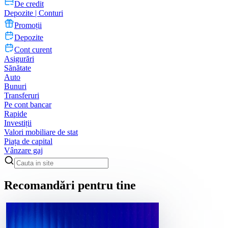
De credit
Depozite | Conturi
Promoții
Depozite
Cont curent
Asigurări
Sănătate
Auto
Bunuri
Transferuri
Pe cont bancar
Rapide
Investiții
Valori mobiliare de stat
Piața de capital
Vânzare gaj
Recomandări pentru tine