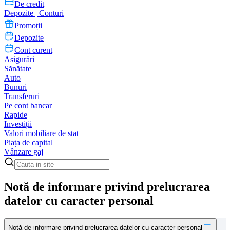
De credit
Depozite | Conturi
Promoții
Depozite
Cont curent
Asigurări
Sănătate
Auto
Bunuri
Transferuri
Pe cont bancar
Rapide
Investiții
Valori mobiliare de stat
Piața de capital
Vânzare gaj
Notă de informare privind prelucrarea
datelor cu caracter personal
Notă de informare privind prelucrarea datelor cu caracter personal