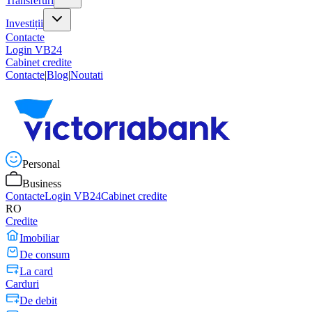
Transferuri
Investiții
Contacte
Login VB24
Cabinet credite
Contacte
|
Blog
|
Noutati
Personal
Business
Contacte
Login VB24
Cabinet credite
RO
Credite
Imobiliar
De consum
La card
Carduri
De debit