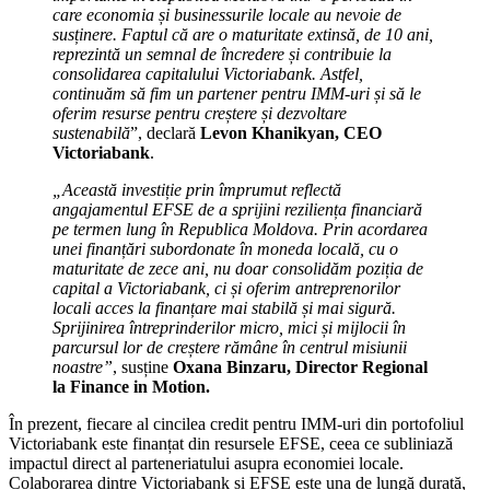
care economia și businessurile locale au nevoie de
susținere. Faptul că are o maturitate extinsă, de 10 ani,
reprezintă un semnal de încredere și contribuie la
consolidarea capitalului Victoriabank. Astfel,
continuăm să fim un partener pentru IMM-uri și să le
oferim resurse pentru creștere și dezvoltare
sustenabilă
”, declară
Levon Khanikyan, CEO
Victoriabank
.
„Această investiție prin împrumut reflectă
angajamentul EFSE de a sprijini reziliența financiară
pe termen lung în Republica Moldova. Prin acordarea
unei finanțări subordonate în moneda locală, cu o
maturitate de zece ani, nu doar consolidăm poziția de
capital a Victoriabank, ci și oferim antreprenorilor
locali acces la finanțare mai stabilă și mai sigură.
Sprijinirea întreprinderilor micro, mici și mijlocii în
parcursul lor de creștere rămâne în centrul misiunii
noastre”
, susține
Oxana Binzaru, Director Regional
la Finance in Motion.
În prezent, fiecare al cincilea credit pentru IMM-uri din portofoliul
Victoriabank este finanțat din resursele EFSE, ceea ce subliniază
impactul direct al parteneriatului asupra economiei locale.
Colaborarea dintre Victoriabank și EFSE este una de lungă durată,