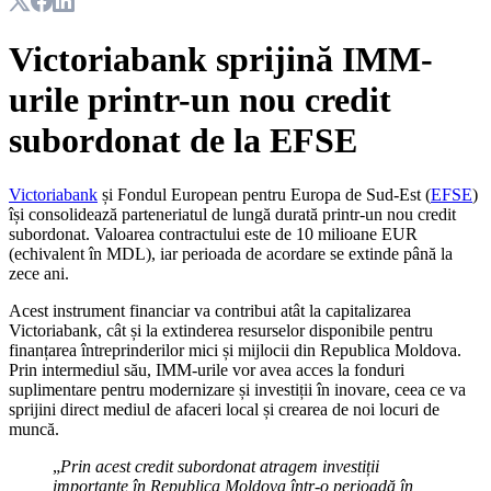
Victoriabank sprijină IMM-
urile printr-un nou credit
subordonat de la EFSE
Victoriabank
și Fondul European pentru Europa de Sud-Est (
EFSE
)
își consolidează parteneriatul de lungă durată printr-un nou credit
subordonat. Valoarea contractului este de 10 milioane EUR
(echivalent în MDL), iar perioada de acordare se extinde până la
zece ani.
Acest instrument financiar va contribui atât la capitalizarea
Victoriabank, cât și la extinderea resurselor disponibile pentru
finanțarea întreprinderilor mici și mijlocii din Republica Moldova.
Prin intermediul său, IMM-urile vor avea acces la fonduri
suplimentare pentru modernizare și investiții în inovare, ceea ce va
sprijini direct mediul de afaceri local și crearea de noi locuri de
muncă.
„
Prin acest credit subordonat atragem investiții
importante în Republica Moldova într-o perioadă în