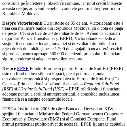
construită pe încredere și obiective comune, iar noul credit întărește
această relație, aducând beneficii concrete pentru antreprenorii din
Republica Moldova.
Despre Victoriabank
Cu o istorie de 35 de ani, Victoriabank este a
treia cea mai mare bancă din Republica Moldova, cu o cotă de piață
de peste 16% și active de 30 de miliarde de lei. Având ca acționari
majoritari Banca Transilvania și BERD, Victoriabank se dedică
susținerii economiei locale, inovației și dezvoltării durabile. Cu o
rețea de 65 de unități și peste 1.200 de angajați, banca oferă servicii
și produse pentru aproape 360.000 de clienți, prin soluții financiare
sigure, moderne și adaptate nevoilor acestora.
Despre
EFSE
Fondul European pentru Europa de Sud-Est (EFSE)
este un fond de investiții cu impact, creat pentru a stimula
dezvoltarea economică și prosperitatea în Europa de Sud-Est și în
Caucaz. Prin cele două sub-fonduri ale sale –
Regional Sub-Fund
(RSF)
și
Ukraine Sub-Fund (USF)
– EFSE oferă soluții financiare
adaptate pentru a sprijini antreprenoriatul, a consolida incluziunea
financiară și a susține economiile locale.
EFSE a fost inițiat în 2005 de către Banca de Dezvoltare KfW, cu
sprijinul financiar al Ministerului Federal German pentru Cooperare
Economică și Dezvoltare (BMZ) și al Comisiei Europene. Fiind
primul parteneriat public-privat de acest fel, EFSE își atrage capitalul