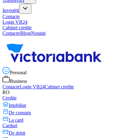
Transferuri
Investiții
Contacte
Login VB24
Cabinet credite
Contacte
|
Blog
|
Noutati
Personal
Business
Contacte
Login VB24
Cabinet credite
RO
Credite
Imobiliar
De consum
La card
Carduri
De debit