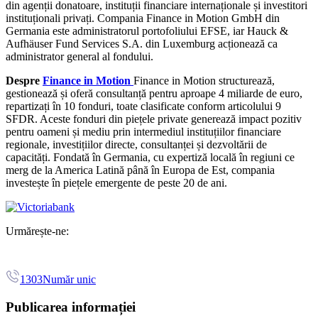
din agenții donatoare, instituții financiare internaționale și investitori
instituționali privați. Compania Finance in Motion GmbH din
Germania este administratorul portofoliului EFSE, iar Hauck &
Aufhäuser Fund Services S.A. din Luxemburg acționează ca
administrator general al fondului.
Despre
Finance in Motion
Finance in Motion structurează,
gestionează și oferă consultanță pentru aproape 4 miliarde de euro,
repartizați în 10 fonduri, toate clasificate conform articolului 9
SFDR. Aceste fonduri din piețele private generează impact pozitiv
pentru oameni și mediu prin intermediul instituțiilor financiare
regionale, investițiilor directe, consultanței și dezvoltării de
capacități. Fondată în Germania, cu expertiză locală în regiuni ce
merg de la America Latină până în Europa de Est, compania
investește în piețele emergente de peste 20 de ani.
Urmărește-ne:
1303
Număr unic
Publicarea informației