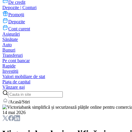
De credit
Depozite | Conturi
Promoții
Depozite
Cont curent
Asigurări
Sănătate
Auto
Bunuri
Transferuri
Pe cont bancar
Rapide
Investiții
Valori mobiliare de stat
Piața de capital
Vânzare gaj
/
Acasă
/
Stiri
14 mai 2026