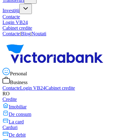
Transferuri
Investiții
Contacte
Login VB24
Cabinet credite
Contacte
|
Blog
|
Noutati
Personal
Business
Contacte
Login VB24
Cabinet credite
RO
Credite
Imobiliar
De consum
La card
Carduri
De debit