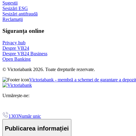
Sugestii
Sesizări ESG
Sesizări antifraudă
Reclamații
Siguranța online
Privacy hub
Despre VB24
Despre VB24 Business
Open Banking
© Victoriabank 2026. Toate drepturile rezervate.
Victoriabank - membră a schemei de garantare a depozi
Urmărește-ne:
1303
Număr unic
Publicarea informației