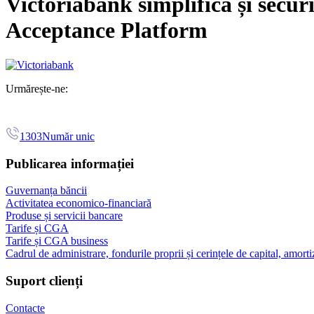
Victoriabank simplifică și secur
Acceptance Platform
Urmărește-ne:
1303
Număr unic
Publicarea informației
Guvernanța băncii
Activitatea economico-financiară
Produse și servicii bancare
Tarife și CGA
Tarife și CGA business
Cadrul de administrare, fondurile proprii și cerințele de capital, amorti
Suport clienți
Contacte