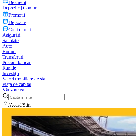
De credit
Depozite | Conturi
Promoții
Depozite
Cont curent
Asigurări
Sănătate
Auto
Bunuri
Transferuri
Pe cont bancar
Rapide
Investiții
Valori mobiliare de stat
Piața de capital
Vânzare gaj
/
Acasă
/
Stiri