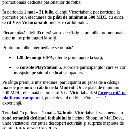
promoțională dedicată pasionaților de fotbal.
În perioada
1 mai – 31 iulie
, clienții Victoriabank pot participa la
promoție prin efectuarea de
plăți de minimum 500 MDL
cu
orice
card Visa Victoriabank
, inclusiv cardul Salut.
Fiecare plată eligibilă oferă șanse de câștig la premiile promoționale,
puse în joc prin trageri la sorți.
Printre premiile intermediare se numără:
- 120 de mingi FIFA
, oferite prin tragere la sorți;
- 6 console PlayStation 5
, acordate participanților care se vor
înregistra pe site-ul dedicat campaniei.
Pe lângă premiile intermediare, participanții au șansa de a câștiga
marele premiu: o călătorie la Madrid
. Orice plată de minimum
500 MDL, efectuată cu un card Visa Victoriabank și
înregistrată pe
platforma campaniei
, poate deveni un bilet către această
experiență.
Totodată, în perioada
1 mai – 14 iunie
, Victoriabank va amenaja o
zonă tematică dedicată fotbalului
în incinta Shopping MallDova,
unde vizitatorii vor putea descoperi activități și surprize inspirate de
spiritul FIFA World Cup 2026
.