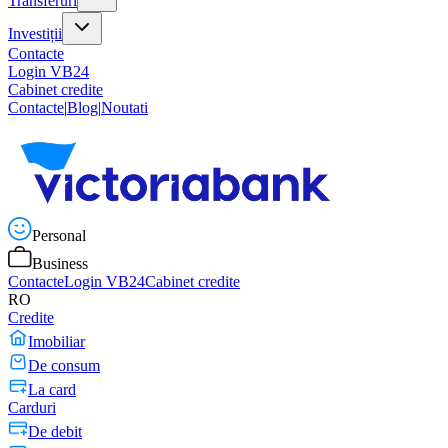
Transferuri
Investiții
Contacte
Login VB24
Cabinet credite
Contacte
|
Blog
|
Noutati
Personal
Business
Contacte
Login VB24
Cabinet credite
RO
Credite
Imobiliar
De consum
La card
Carduri
De debit