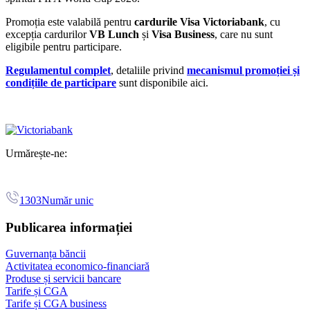
Promoția este valabilă pentru
cardurile Visa Victoriabank
, cu
excepția cardurilor
VB Lunch
și
Visa Business
, care nu sunt
eligibile pentru participare.
Regulamentul complet
, detaliile privind
mecanismul promoției și
condițiile de participare
sunt disponibile aici.
Urmărește-ne:
1303
Număr unic
Publicarea informației
Guvernanța băncii
Activitatea economico-financiară
Produse și servicii bancare
Tarife și CGA
Tarife și CGA business