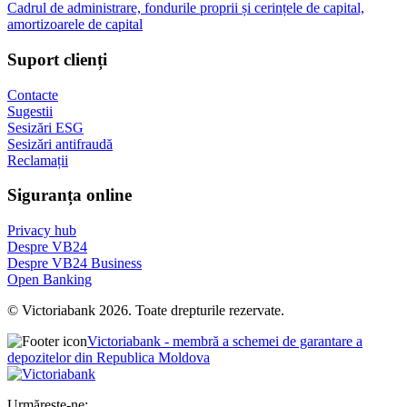
Cadrul de administrare, fondurile proprii și cerințele de capital,
amortizoarele de capital
Suport clienți
Contacte
Sugestii
Sesizări ESG
Sesizări antifraudă
Reclamații
Siguranța online
Privacy hub
Despre VB24
Despre VB24 Business
Open Banking
© Victoriabank 2026. Toate drepturile rezervate.
Victoriabank - membră a schemei de garantare a
depozitelor din Republica Moldova
Urmărește-ne: