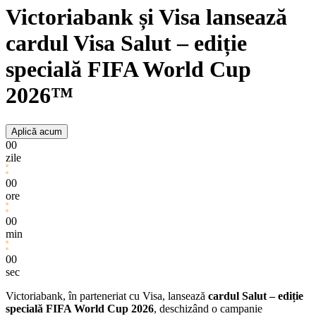
Victoriabank și Visa lansează
cardul Visa Salut – ediție
specială FIFA World Cup
2026™
Aplică acum
00
zile
00
ore
00
min
00
sec
Victoriabank, în parteneriat cu Visa, lansează
cardul Salut – ediție
specială FIFA World Cup 2026
, deschizând o campanie