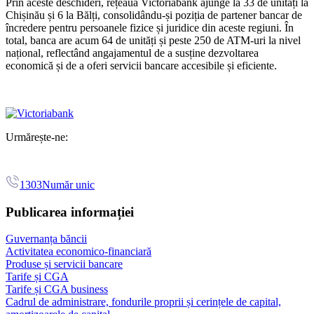
Prin aceste deschideri, rețeaua Victoriabank ajunge la 33 de unități la
Chișinău și 6 la Bălți, consolidându-și poziția de partener bancar de
încredere pentru persoanele fizice și juridice din aceste regiuni. În
total, banca are acum 64 de unități și peste 250 de ATM-uri la nivel
național, reflectând angajamentul de a susține dezvoltarea
economică și de a oferi servicii bancare accesibile și eficiente.
Urmărește-ne:
1303
Număr unic
Publicarea informației
Guvernanța băncii
Activitatea economico-financiară
Produse și servicii bancare
Tarife și CGA
Tarife și CGA business
Cadrul de administrare, fondurile proprii și cerințele de capital,