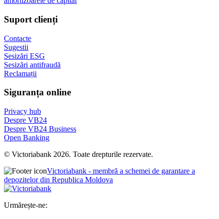
amortizoarele de capital
Suport clienți
Contacte
Sugestii
Sesizări ESG
Sesizări antifraudă
Reclamații
Siguranța online
Privacy hub
Despre VB24
Despre VB24 Business
Open Banking
© Victoriabank 2026. Toate drepturile rezervate.
Victoriabank - membră a schemei de garantare a
depozitelor din Republica Moldova
Urmărește-ne: