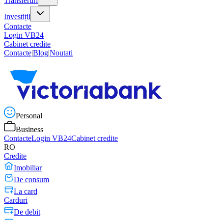
Transferuri
Investiții
Contacte
Login VB24
Cabinet credite
Contacte
|
Blog
|
Noutati
Personal
Business
Contacte
Login VB24
Cabinet credite
RO
Credite
Imobiliar
De consum
La card
Carduri
De debit