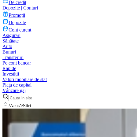
De credit
Depozite | Conturi
Promoții
Depozite
Cont curent
Asigurări
Sănătate
Auto
Bunuri
Transferuri
Pe cont bancar
Rapide
Investiții
Valori mobiliare de stat
Piața de capital
Vânzare gaj
/
Acasă
/
Stiri