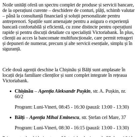
Noile unități oferă un spectru complet de produse și servicii bancare,
de la operațiuni curente – deschidere de conturi, plăți, schimb valutar
– până la consultanță financiară și soluții personalizate pentru
antreprenori. Spațiile sunt amenajate pentru a asigura o experiență
bancară confortabilă și eficientă, cu zone distincte pentru operațiuni
rapide și pentru discuții detaliate cu specialiștii Victoriabank. În plus,
clienții au acces la bancomate multifuncționale, care permit retrageri
și depuneri de numerar, precum și alte servicii esențiale, simplu și în
siguranță.
Cele două agenții deschise la Chișinău și Bălți sunt amplasate în
locații deja familiare clienților și sunt complet integrate în rețeaua
Victoriabank.
Chișinău
–
Agenția Aleksandr Pușkin
, str. A. Pușkin, nr.
60/2
Program: Luni-Vineri, 08:45 - 16:30 (pauză: 13:00 - 13:30)
Bălți
–
Agenția Mihai Eminescu
, str. Ștefan cel Mare, 37
Program: Luni-Vineri, 08:30 - 16:15 (pauză: 13:00 - 13:30)