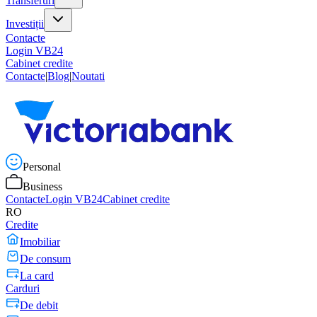
Transferuri
Investiții
Contacte
Login VB24
Cabinet credite
Contacte
|
Blog
|
Noutati
Personal
Business
Contacte
Login VB24
Cabinet credite
RO
Credite
Imobiliar
De consum
La card
Carduri
De debit