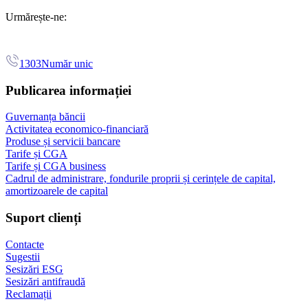
Urmărește-ne:
1303
Număr unic
Publicarea informației
Guvernanța băncii
Activitatea economico-financiară
Produse și servicii bancare
Tarife și CGA
Tarife și CGA business
Cadrul de administrare, fondurile proprii și cerințele de capital,
amortizoarele de capital
Suport clienți
Contacte
Sugestii
Sesizări ESG
Sesizări antifraudă
Reclamații