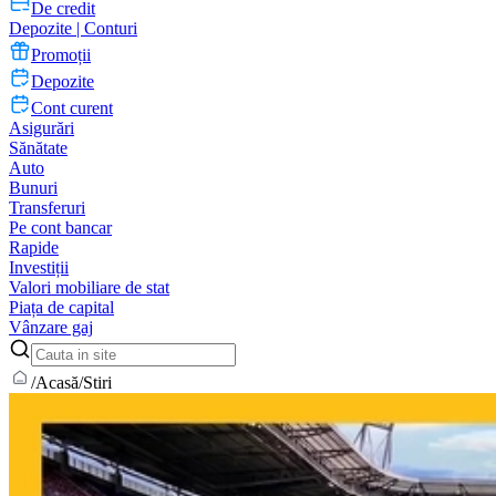
De credit
Depozite | Conturi
Promoții
Depozite
Cont curent
Asigurări
Sănătate
Auto
Bunuri
Transferuri
Pe cont bancar
Rapide
Investiții
Valori mobiliare de stat
Piața de capital
Vânzare gaj
/
Acasă
/
Stiri