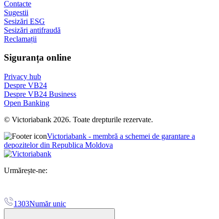
Contacte
Sugestii
Sesizări ESG
Sesizări antifraudă
Reclamații
Siguranța online
Privacy hub
Despre VB24
Despre VB24 Business
Open Banking
© Victoriabank 2026. Toate drepturile rezervate.
Victoriabank - membră a schemei de garantare a
depozitelor din Republica Moldova
Urmărește-ne:
1303
Număr unic