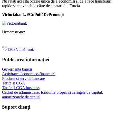
Nu ratați această ocazie unică de a economisi și de a face transferuri
rapide și convenabile către destinatari din Turcia.
Victoriabank, #CuPoftăDePromoții
Urmărește-ne:
1303
Număr unic
Publicarea informației
Guvernanța băncii
Activitatea economico-financiară
Produse și servicii bancare
Tarife și CGA
Tarife și CGA business
Cadrul de administrare, fondurile proprii și cerințele de capital,
amortizoarele de capital
Suport clienți