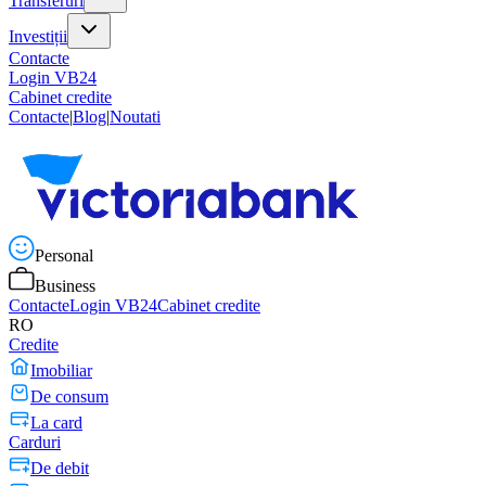
Transferuri
Investiții
Contacte
Login VB24
Cabinet credite
Contacte
|
Blog
|
Noutati
Personal
Business
Contacte
Login VB24
Cabinet credite
RO
Credite
Imobiliar
De consum
La card
Carduri
De debit