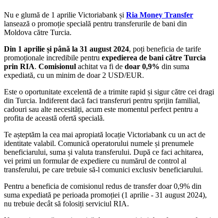
Nu e glumă de 1 aprilie
Victoriabank și
Ria Money Transfer
lansează o promoție specială pentru transferurile de bani din
Moldova către Turcia.
Din 1 aprilie și până la 31 august 2024
, poți beneficia de tarife
promoționale incredibile pentru
expedierea de bani către Turcia
prin RIA
.
Comisionul
achitat va fi de
doar 0,9%
din suma
expediată, cu un minim de doar 2 USD/EUR.
Este o oportunitate excelentă de a trimite rapid și sigur către cei dragi
din Turcia. Indiferent dacă faci transferuri pentru sprijin familial,
cadouri sau alte necesități, acum este momentul perfect pentru a
profita de această ofertă specială.
Te așteptăm la cea mai apropiată locație Victoriabank cu un act de
identitate valabil. Comunică operatorului numele și prenumele
beneficiarului, suma și valuta transferului. După ce faci achitarea,
vei primi un formular de expediere cu numărul de control al
transferului, pe care trebuie să-l comunici exclusiv beneficiarului.
Pentru a beneficia de comisionul redus de transfer doar 0,9% din
suma expediată pe perioada promoției (1 aprilie - 31 august 2024),
nu trebuie decât să folosiți serviciul RIA.