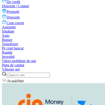
De credit
Depozite | Conturi
Promoții
Depozite
Cont curent
Asigurări
Sănătate
Auto
Bunuri
Transferuri
Pe cont bancar
Rapide
Investiții
Valori mobiliare de stat
Piața de capital
Vânzare gaj
/
Acasă
/
Stiri