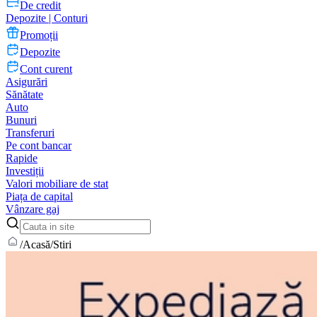
De credit
Depozite | Conturi
Promoții
Depozite
Cont curent
Asigurări
Sănătate
Auto
Bunuri
Transferuri
Pe cont bancar
Rapide
Investiții
Valori mobiliare de stat
Piața de capital
Vânzare gaj
/
Acasă
/
Stiri