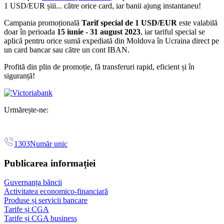
1 USD/EUR șiii... către orice card, iar banii ajung instantaneu!
Campania promoțională
Tarif special de 1 USD/EUR
este valabilă
doar în perioada
15 iunie - 31 august 2023
, iar tariful special se
aplică pentru orice sumă expediată din Moldova în Ucraina direct pe
un card bancar sau către un cont IBAN.
Profită din plin de promoție, fă transferuri rapid, eficient și în
siguranță!
Urmărește-ne:
1303
Număr unic
Publicarea informației
Guvernanța băncii
Activitatea economico-financiară
Produse și servicii bancare
Tarife și CGA
Tarife și CGA business