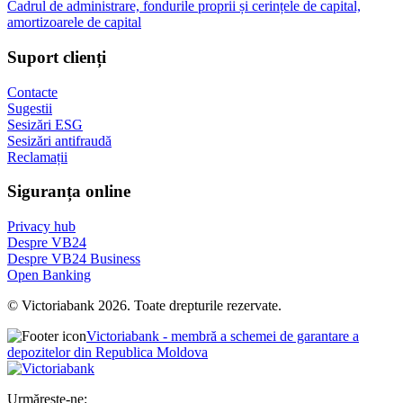
Cadrul de administrare, fondurile proprii și cerințele de capital,
amortizoarele de capital
Suport clienți
Contacte
Sugestii
Sesizări ESG
Sesizări antifraudă
Reclamații
Siguranța online
Privacy hub
Despre VB24
Despre VB24 Business
Open Banking
© Victoriabank 2026. Toate drepturile rezervate.
Victoriabank - membră a schemei de garantare a
depozitelor din Republica Moldova
Urmărește-ne: