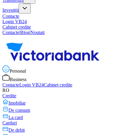
Transferuri
Investiții
Contacte
Login VB24
Cabinet credite
Contacte
|
Blog
|
Noutati
Personal
Business
Contacte
Login VB24
Cabinet credite
RO
Credite
Imobiliar
De consum
La card
Carduri
De debit