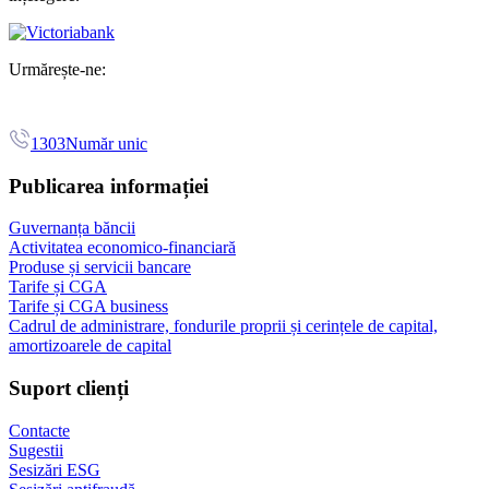
Urmărește-ne:
1303
Număr unic
Publicarea informației
Guvernanța băncii
Activitatea economico-financiară
Produse și servicii bancare
Tarife și CGA
Tarife și CGA business
Cadrul de administrare, fondurile proprii și cerințele de capital,
amortizoarele de capital
Suport clienți
Contacte
Sugestii
Sesizări ESG