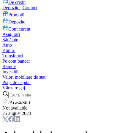
De credit
Depozite | Conturi
Promoții
Depozite
Cont curent
Asigurări
Sănătate
Auto
Bunuri
Transferuri
Pe cont bancar
Rapide
Investiții
Valori mobiliare de stat
Piața de capital
Vânzare gaj
/
Acasă
/
Stiri
Not available
25 august 2023