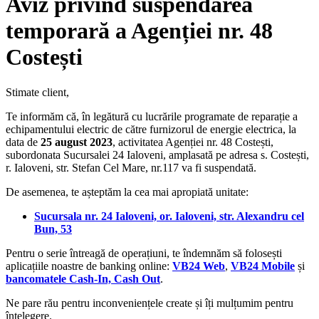
Aviz privind suspendarea
temporară a Agenției nr. 48
Costești
Stimate client,
Te informăm că, în legătură cu lucrările programate de reparație a
echipamentului electric de către furnizorul de energie electrica, la
data de
25 august
2023
, activitatea Agenției nr. 48 Costești,
subordonata Sucursalei 24 Ialoveni, amplasată pe adresa s. Costești,
r. Ialoveni, str. Stefan Cel Mare, nr.117 va fi suspendată.
De asemenea, te așteptăm la cea mai apropiată unitate:
Sucursala nr. 24 Ialoveni, or. Ialoveni, str. Alexandru cel
Bun, 53
Pentru o serie întreagă de operațiuni, te îndemnăm să folosești
aplicațiile noastre de banking online:
VB24 Web
,
VB24 Mobile
și
bancomatele Cash-In, Cash Out
.
Ne pare rău pentru inconveniențele create și îți mulțumim pentru
înțelegere.