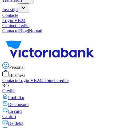
Transferuri
Investiții
Contacte
Login VB24
Cabinet credite
Contacte
|
Blog
|
Noutati
Personal
Business
Contacte
Login VB24
Cabinet credite
RO
Credite
Imobiliar
De consum
La card
Carduri
De debit