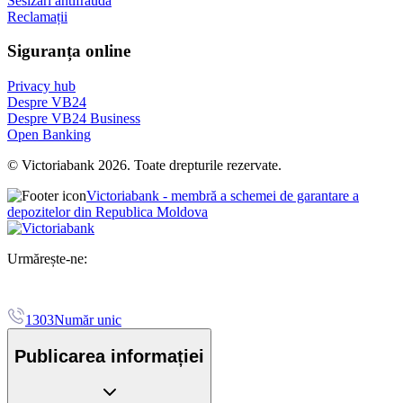
Sesizări antifraudă
Reclamații
Siguranța online
Privacy hub
Despre VB24
Despre VB24 Business
Open Banking
© Victoriabank 2026. Toate drepturile rezervate.
Victoriabank - membră a schemei de garantare a
depozitelor din Republica Moldova
Urmărește-ne:
1303
Număr unic
Publicarea informației