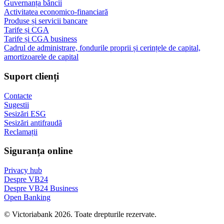
Guvernanța băncii
Activitatea economico-financiară
Produse și servicii bancare
Tarife și CGA
Tarife și CGA business
Cadrul de administrare, fondurile proprii și cerințele de capital,
amortizoarele de capital
Suport clienți
Contacte
Sugestii
Sesizări ESG
Sesizări antifraudă
Reclamații
Siguranța online
Privacy hub
Despre VB24
Despre VB24 Business
Open Banking
© Victoriabank 2026. Toate drepturile rezervate.