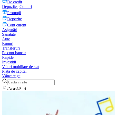
De credit
Depozite | Conturi
Promoții
Depozite
Cont curent
Asigurări
Sănătate
Auto
Bunuri
Transferuri
Pe cont bancar
Rapide
Investiții
Valori mobiliare de stat
Piața de capital
Vânzare gaj
/
Acasă
/
Stiri