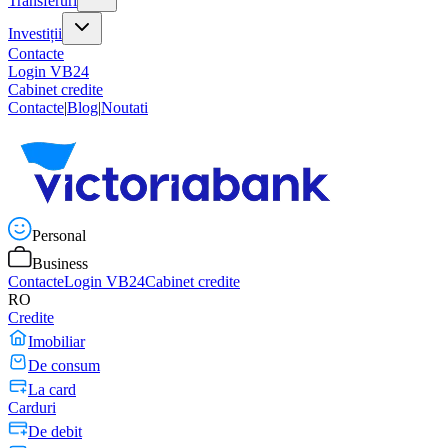
Transferuri
Investiții
Contacte
Login VB24
Cabinet credite
Contacte
|
Blog
|
Noutati
Personal
Business
Contacte
Login VB24
Cabinet credite
RO
Credite
Imobiliar
De consum
La card
Carduri
De debit