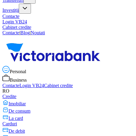
Transferuri
Investiții
Contacte
Login VB24
Cabinet credite
Contacte
|
Blog
|
Noutati
Personal
Business
Contacte
Login VB24
Cabinet credite
RO
Credite
Imobiliar
De consum
La card
Carduri
De debit