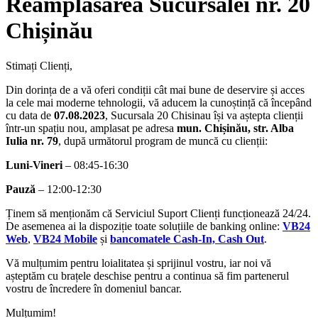
Reamplasarea Sucursalei nr. 20
Chișinău
Stimați Clienți,
Din dorința de a vă oferi condiții cât mai bune de deservire și acces
la cele mai moderne tehnologii, vă aducem la cunoștință că începând
cu data de
07.08.2023
, Sucursala 20 Chisinau își va aștepta clienții
într-un spațiu nou, amplasat pe adresa
mun. Chișinău, str. Alba
Iulia nr. 79
, după următorul program de muncă cu clienții:
Luni-Vineri
– 08:45-16:30
Pauză
– 12:00-12:30
Ținem să menționăm că Serviciul Suport Clienți funcționează 24/24.
De asemenea ai la dispoziție toate soluțiile de banking online:
VB24
Web
,
VB24 Mobile
și
bancomatele Cash-In, Cash Out
.
Vă mulțumim pentru loialitatea și sprijinul vostru, iar noi vă
așteptăm cu brațele deschise pentru a continua să fim partenerul
vostru de încredere în domeniul bancar.
Mulțumim!