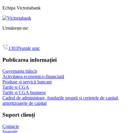
Echipa Victoriabank
Urmărește-ne:
1303
Număr unic
Publicarea informației
Guvernanța băncii
Activitatea economico-financiară
Produse și servicii bancare
Tarife și CGA
Tarife și CGA business
Cadrul de administrare, fondurile proprii și cerințele de capital,
amortizoarele de capital
Suport clienți
Contacte
Sugestii