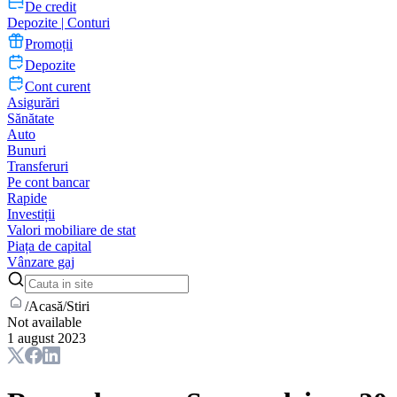
De credit
Depozite | Conturi
Promoții
Depozite
Cont curent
Asigurări
Sănătate
Auto
Bunuri
Transferuri
Pe cont bancar
Rapide
Investiții
Valori mobiliare de stat
Piața de capital
Vânzare gaj
/
Acasă
/
Stiri
Not available
1 august 2023