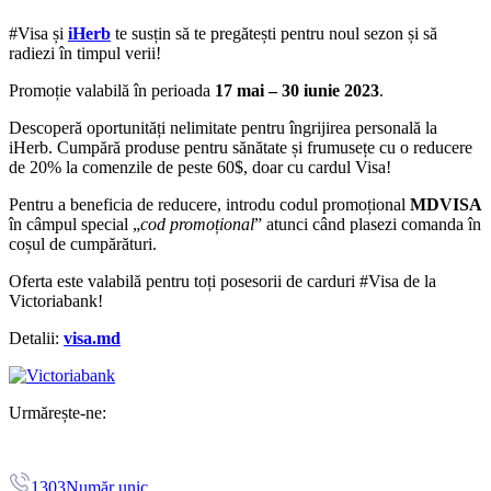
#Visa și
iHerb
te susțin să te pregătești pentru noul sezon și să
radiezi în timpul verii!
Promoție valabilă în perioada
17 mai – 30 iunie 2023
.
Descoperă oportunități nelimitate pentru îngrijirea personală la
iHerb. Cumpără produse pentru sănătate și frumusețe cu o reducere
de 20% la comenzile de peste 60$, doar cu cardul Visa!
Pentru a beneficia de reducere, introdu codul promoțional
MDVISA
în câmpul special „
cod promoțional
” atunci când plasezi comanda în
coșul de cumpărături.
Oferta este valabilă pentru toți posesorii de carduri #Visa de la
Victoriabank!
Detalii:
visa.md
Urmărește-ne:
1303
Număr unic