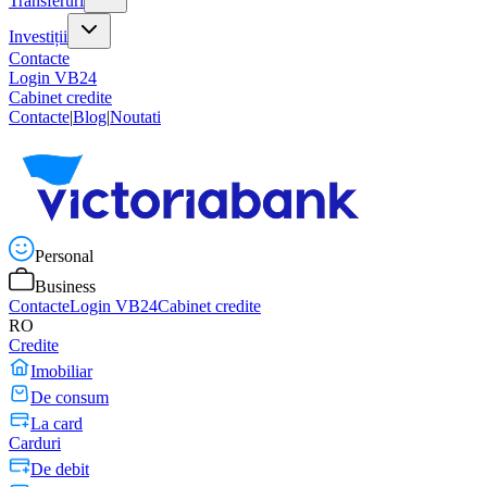
Transferuri
Investiții
Contacte
Login VB24
Cabinet credite
Contacte
|
Blog
|
Noutati
Personal
Business
Contacte
Login VB24
Cabinet credite
RO
Credite
Imobiliar
De consum
La card
Carduri
De debit