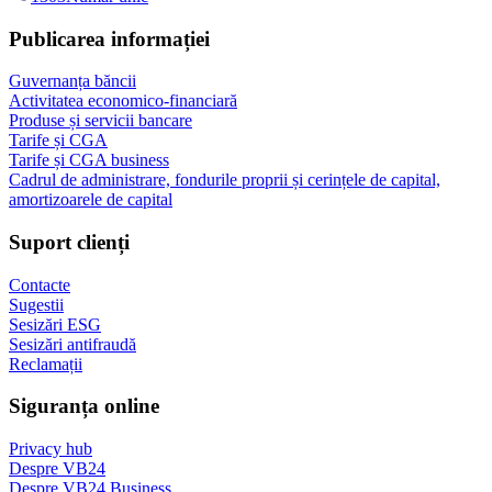
Publicarea informației
Guvernanța băncii
Activitatea economico-financiară
Produse și servicii bancare
Tarife și CGA
Tarife și CGA business
Cadrul de administrare, fondurile proprii și cerințele de capital,
amortizoarele de capital
Suport clienți
Contacte
Sugestii
Sesizări ESG
Sesizări antifraudă
Reclamații
Siguranța online
Privacy hub
Despre VB24
Despre VB24 Business