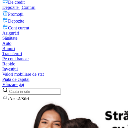
De credit
Depozite | Conturi
Promoții
Depozite
Cont curent
Asigurări
Sănătate
Auto
Bunuri
Transferuri
Pe cont bancar
Rapide
Investiții
Valori mobiliare de stat
Piața de capital
Vânzare gaj
/
Acasă
/
Stiri