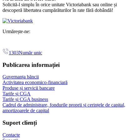
Solicită-l simplu în orice unitate Victoriabank sau online și
descoperă libertatea cumpărăturilor în rate fără dobândă!
Urmărește-ne:
1303
Număr unic
Publicarea informației
Guvernanța băncii
Activitatea economico-financiară
Produse și servicii bancare
Tarife și CGA
Tarife și CGA business
Cadrul de administrare, fondurile proprii și cerințele de capital,
amortizoarele de capital
Suport clienți
Contacte