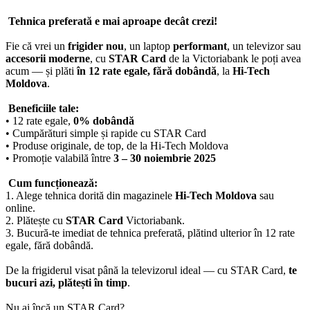
Tehnica preferată e mai aproape decât crezi!
Fie că vrei un
frigider nou
, un laptop
performant
, un televizor sau
accesorii moderne
, cu
STAR Card
de la Victoriabank le poți avea
acum — și plăti
în 12 rate egale, fără dobândă
, la
Hi-Tech
Moldova
.
Beneficiile tale:
• 12 rate egale,
0% dobândă
• Cumpărături simple și rapide cu STAR Card
• Produse originale, de top, de la Hi-Tech Moldova
• Promoție valabilă între
3 – 30 noiembrie 2025
Cum funcționează:
1. Alege tehnica dorită din magazinele
Hi-Tech Moldova
sau
online.
2. Plătește cu
STAR Card
Victoriabank.
3. Bucură-te imediat de tehnica preferată, plătind ulterior în 12 rate
egale, fără dobândă.
De la frigiderul visat până la televizorul ideal — cu STAR Card,
te
bucuri azi, plătești în timp
.
Nu ai încă un STAR Card?