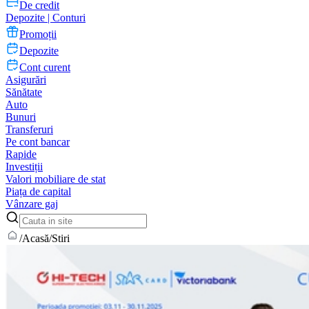
De credit
Depozite | Conturi
Promoții
Depozite
Cont curent
Asigurări
Sănătate
Auto
Bunuri
Transferuri
Pe cont bancar
Rapide
Investiții
Valori mobiliare de stat
Piața de capital
Vânzare gaj
/
Acasă
/
Stiri