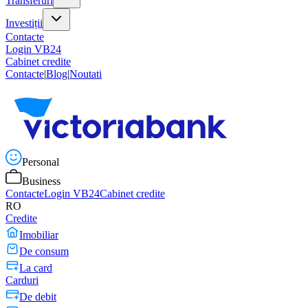
Transferuri
Investiții
Contacte
Login VB24
Cabinet credite
Contacte
|
Blog
|
Noutati
Personal
Business
Contacte
Login VB24
Cabinet credite
RO
Credite
Imobiliar
De consum
La card
Carduri
De debit