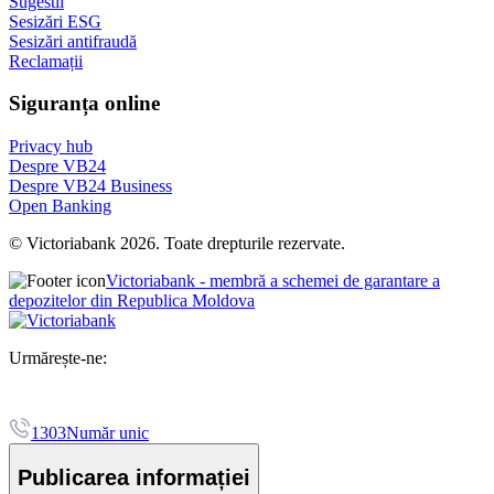
Sugestii
Sesizări ESG
Sesizări antifraudă
Reclamații
Siguranța online
Privacy hub
Despre VB24
Despre VB24 Business
Open Banking
© Victoriabank 2026. Toate drepturile rezervate.
Victoriabank - membră a schemei de garantare a
depozitelor din Republica Moldova
Urmărește-ne:
1303
Număr unic
Publicarea informației