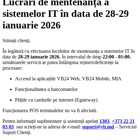
Lucrări de mentenanță a
sistemelor IT în data de 28-29
ianuarie 2026
Stimați clienți,
În legătură cu efectuarea lucrărilor de mentenanța a sistemelor IT în
data de
28-29 ianuarie 2026
, în intervalul de timp
22:00 - 01:00
,
următoarele servicii ar putea întâmpina rețineri/deficiențe la
procesare:
Accesul la aplicațiile VB24 Web, VB24 Mobile, MIA
Funcționalitatea a bancomatelor
Plățile cu cardurile pe internet (Egateway)
Funcționarea POS terminalelor nu va fi afectată.
Pentru informații suplimentare și asistență apelați
1303
,
+373 22 21
03 03
sau scrieți-ne la adresa de e-mail:
suport@vb.md
– Serviciul
Suport Clienți.