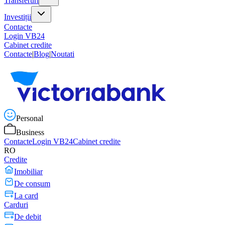
Transferuri
Investiții
Contacte
Login VB24
Cabinet credite
Contacte
|
Blog
|
Noutati
Personal
Business
Contacte
Login VB24
Cabinet credite
RO
Credite
Imobiliar
De consum
La card
Carduri
De debit