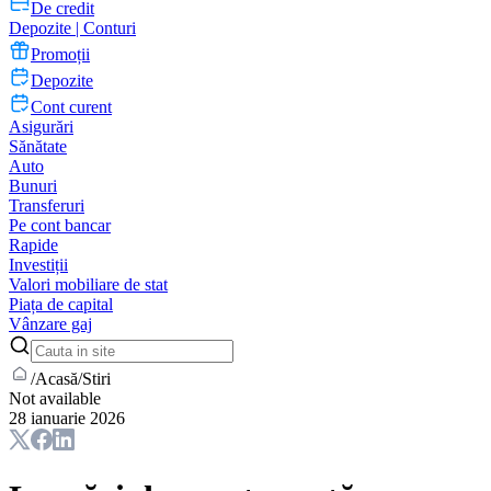
De credit
Depozite | Conturi
Promoții
Depozite
Cont curent
Asigurări
Sănătate
Auto
Bunuri
Transferuri
Pe cont bancar
Rapide
Investiții
Valori mobiliare de stat
Piața de capital
Vânzare gaj
/
Acasă
/
Stiri
Not available
28 ianuarie 2026