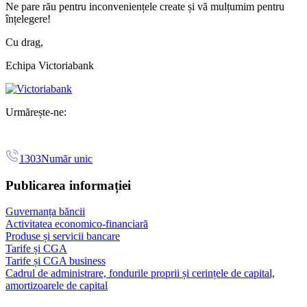
Ne pare rău pentru inconveniențele create și vă mulțumim pentru
înțelegere!
Cu drag,
Echipa Victoriabank
Urmărește-ne:
1303
Număr unic
Publicarea informației
Guvernanța băncii
Activitatea economico-financiară
Produse și servicii bancare
Tarife și CGA
Tarife și CGA business
Cadrul de administrare, fondurile proprii și cerințele de capital,
amortizoarele de capital