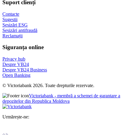
Suport clienți
Contacte
Sugestii
Sesizări ESG
Sesizări antifraudă
Reclamații
Siguranța online
Privacy hub
Despre VB24
Despre VB24 Business
Open Banking
© Victoriabank 2026. Toate drepturile rezervate.
Victoriabank - membră a schemei de garantare a
depozitelor din Republica Moldova
Urmărește-ne: