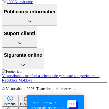
1303
Număr unic
Publicarea informației
Suport clienți
Siguranța online
Victoriabank - membră a schemei de garantare a depozitelor din
Republica Moldova
© Victoriabank 2026. Toate drepturile rezervate.
Personal
Business